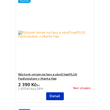
Novinka
Růstové sérum na řasy a obočí hairPLUS
FacEvolution + Manta Hair
2 390 Kč
/
ks
Není skladem
1 975 Kč
bez DPH
Detail