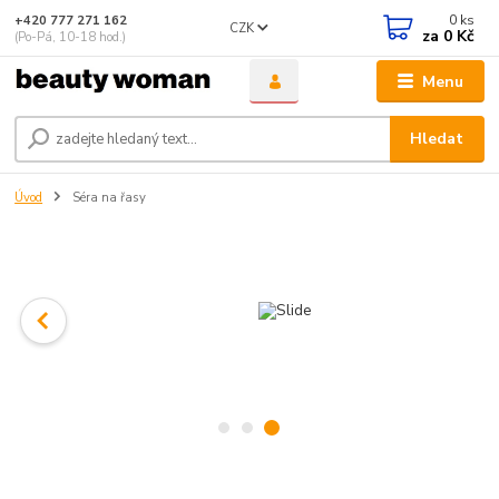
0
ks
+420 777 271 162
CZK
za
0 Kč
(Po-Pá, 10-18 hod.)
Menu
Hledat
Úvod
Séra na řasy