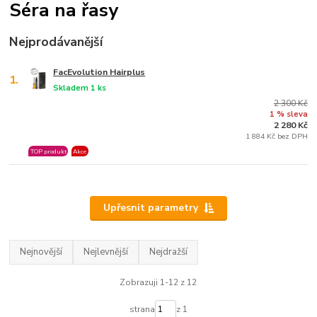
Séra na řasy
Nejprodávanější
FacEvolution Hairplus
1.
Skladem 1 ks
2 300 Kč
1 % sleva
2 280 Kč
1 884 Kč bez DPH
TOP produkt
Akce
Upřesnit parametry
Nejnovější
Nejlevnější
Nejdražší
Zobrazuji 1-12 z 12
strana
z 1