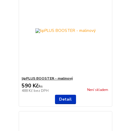
lipPLUS BOOSTER - malinový
590 Kč
/
ks
Není skladem
488 Kč
bez DPH
Detail