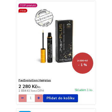
TOP produkt
Akce
2 300 Kč
- 1 %
FacEvolution Hairplus
2 280 Kč
/
ks
Skladem 1 ks
1 884 Kč
bez DPH
Přidat do košíku