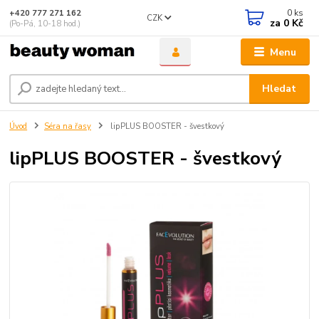
0
ks
+420 777 271 162
CZK
za
0 Kč
(Po-Pá, 10-18 hod.)
Menu
Hledat
Úvod
Séra na řasy
lipPLUS BOOSTER - švestkový
lipPLUS BOOSTER - švestkový