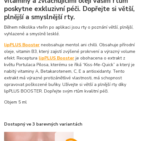
vitamíny a zvláčňujícími oleji vašim rtům
poskytne exkluzivní péči. Dopřejte si větší,
plnější a smyslnější rty.
Během několika vteřin po aplikaci jsou rty o poznání větší, plnější,
vyhlazené a smyslně lesklé.
lipPLUS Booster
neobsahuje mentol ani chilli. Obsahuje přírodní
oleje, vitamin B3, který zajistí zvýšené prokrvení a výrazný volume
efekt. Receptura
lipPLUS Booster
je obohacena o extrakt z
květu Portulaca Pilosa, kterému se říká “Kiss-Me-Quick” a který je
nabitý vitaminy A, Betakarotenem, C, E a antioxidanty. Tento
extrakt má výrazné protizánětlivé vlastnosti, má schopnost
opravovat poškozené buňky. Užívejte si větší a plnější rty díky
lipPLUS BOOSTER. Dopřejte svým rtům kvalitní péči.
Objem 5 ml
Dostupný ve 3 barevných variantách