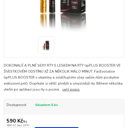
DOKONALÉ A PLNÉ SEXY RTY S LESKEM NA RTY lipPLUS BOOSTER VE
ŠVESTKOVÉM ODSTÍNU JIŽ ZA NĚKOLIK MÁLO MINUT. FacEvolution
lipPLUS BOOSTER s vitamíny a zvláčňujícími oleji vašim rtům poskytne
exkluzivní péči. Dopřejte si větší, plnější a smyslnější rty. Během několika
vteřin po aplikaci jsou rty o pozná...
celý popis
Dostupnost
Skladem 5 ks
590 Kč
/
ks
488 Kč
bez DPH