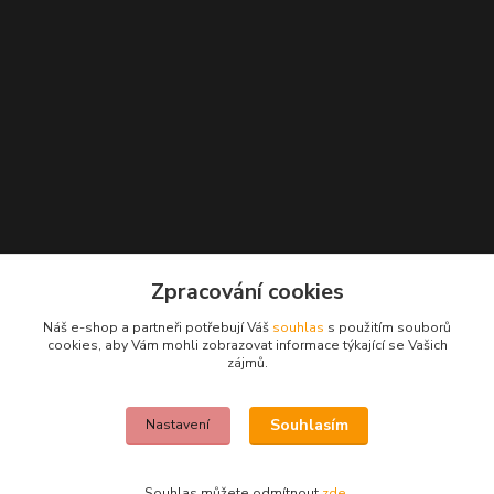
Kontakty
Zpracování cookies
+420 777 271 162
Náš e-shop a partneři potřebují Váš
souhlas
s použitím souborů
(Po-Pá, 10-18 hod.)
cookies, aby Vám mohli zobrazovat informace týkající se Vašich
zájmů.
info@beautywoman.cz
Souhlasím
Nastavení
Souhlas můžete odmítnout
zde
.