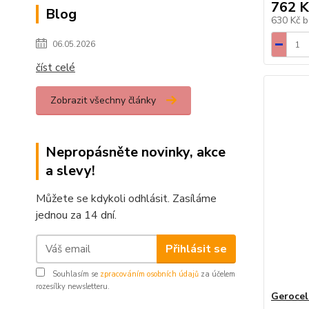
762 K
Blog
630 Kč
b
06.05.2026
číst celé
Zobrazit všechny články
Nepropásněte novinky, akce
a slevy!
Můžete se kdykoli odhlásit. Zasíláme
jednou za 14 dní.
Přihlásit se
Souhlasím se
zpracováním osobních údajů
za účelem
rozesílky newsletteru.
Gerocel