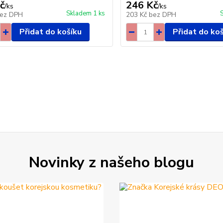
č
246 Kč
/
ks
/
ks
Skladem 1 ks
ez DPH
203 Kč
bez DPH
Přidat do košíku
Přidat do ko
Novinky z našeho blogu