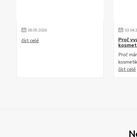
06
.
05
.
2026
03
.
04
.
Proč vy
číst celé
kosmet
Proč mám
kosmetik
číst celé
N