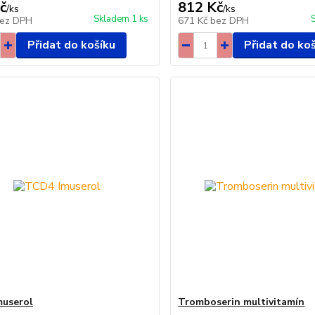
č
812 Kč
/
ks
/
ks
Skladem 1 ks
ez DPH
671 Kč
bez DPH
Přidat do košíku
Přidat do ko
userol
Tromboserin multivitamín