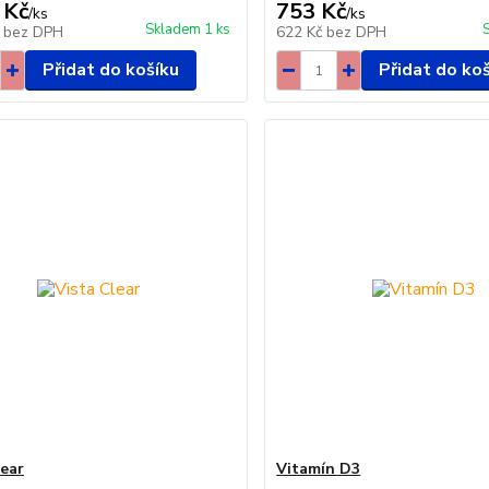
 Kč
753 Kč
/
ks
/
ks
Skladem 1 ks
č
bez DPH
622 Kč
bez DPH
Přidat do košíku
Přidat do ko
lear
Vitamín D3