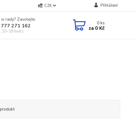
Přihlášení
CZK
 si rady? Zavolejte.
0
ks
 777 271 162
za
0 Kč
, 10-18 hod.)
produkt