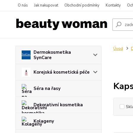
O nás
Jak nakupovat
Obchodní podmínky
Kontakty
Oc
Úvod
D
Dermokosmetika
SynCare
Korejská kosmetická péče
Kaps
Séra na řasy
Dekorativní kosmetika
Skl
Kolageny