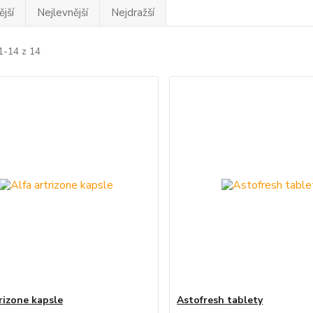
jší
Nejlevnější
Nejdražší
1-14 z 14
trizone kapsle
Astofresh tablety