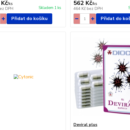
 Kč
562 Kč
/
ks
/
ks
Skladem 1 ks
ez DPH
464 Kč
bez DPH
Přidat do košíku
Přidat do ko
Deviral plus