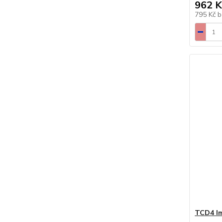
962 K
795 Kč
b
TCD4 Im