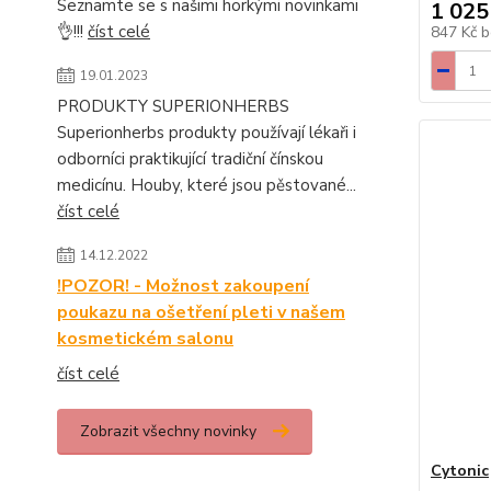
Seznamte se s našimi horkými novinkami
1 025
👌!!!
číst celé
847 Kč
b
19.01.2023
PRODUKTY SUPERIONHERBS
Superionherbs produkty používají lékaři i
odborníci praktikující tradiční čínskou
medicínu. Houby, které jsou pěstované...
číst celé
14.12.2022
!POZOR! - Možnost zakoupení
poukazu na ošetření pleti v našem
kosmetickém salonu
číst celé
Zobrazit všechny novinky
Cytonic