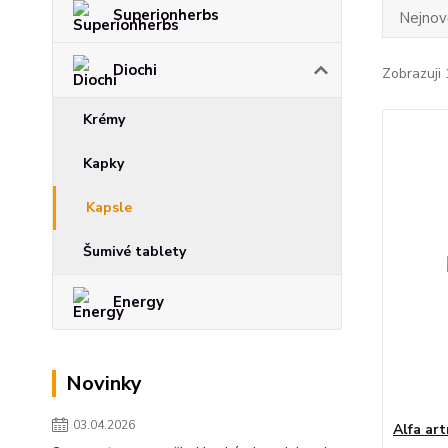
Superionherbs
Nejnově
Diochi
Zobrazuji 
Krémy
Kapky
Kapsle
Šumivé tablety
Energy
Novinky
03.04.2026
Alfa ar