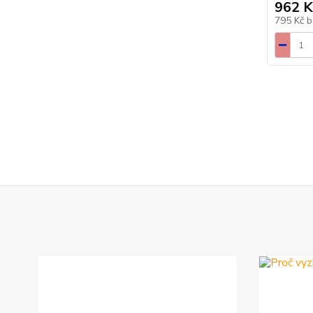
962 K
795 Kč
b