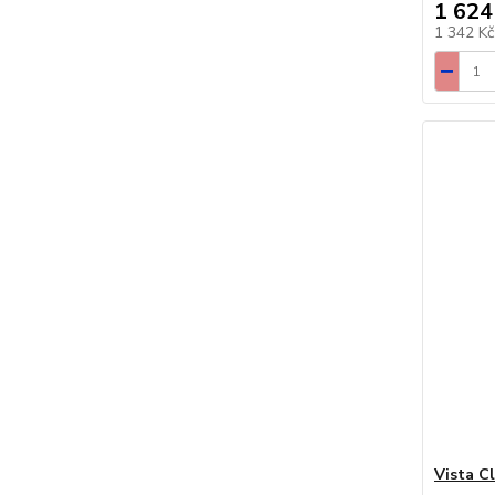
1 624
1 342 K
Vista C