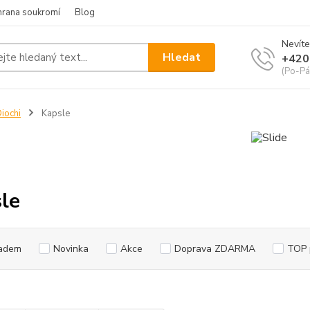
hrana soukromí
Blog
Nevíte
Hledat
+420
(Po-Pá
iochi
Kapsle
le
adem
Novinka
Akce
Doprava ZDARMA
TOP 