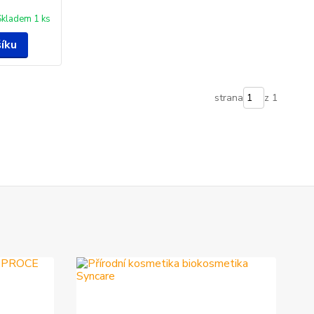
Skladem 1 ks
šíku
strana
z 1