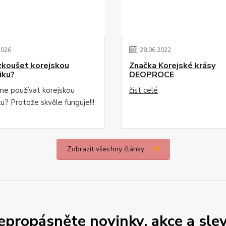
2026
28
.
06
.
2022
zkoušet korejskou
Značka Korejské krásy
iku?
DEOPROCE
e používat korejskou
číst celé
u? Protože skvěle funguje!!!
Zobrazit všechny články
epropásněte novinky, akce a slev