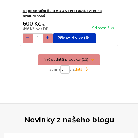
Regenerační fluid BOOSTER 100% kyselina
hyaluronová
600 Kč
/
ks
Skladem 5 ks
496 Kč
bez DPH
Přidat do košíku
Načíst další produkty (13)
strana
z 2
další
Novinky z našeho blogu