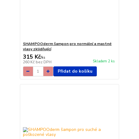
SHAMPOOderm šampon pro normální a mastné
vlasy zklidňující
315 Kč
/
ks
Skladem 2 ks
260 Kč
bez DPH
Přidat do košíku