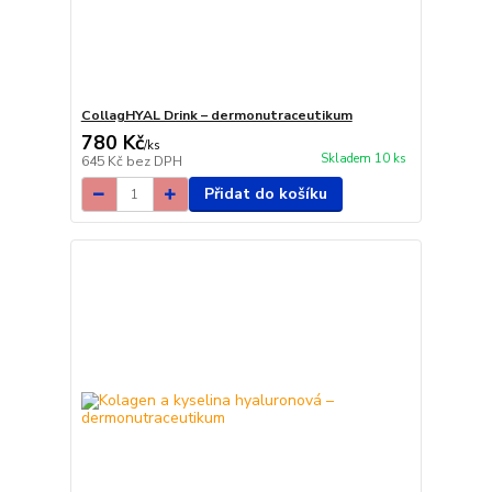
CollagHYAL Drink – dermonutraceutikum
780 Kč
/
ks
Skladem 10 ks
645 Kč
bez DPH
Přidat do košíku