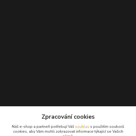
Kontakty
Zpracování cookies
+420 777 271 162
Náš e-shop a partneři potřebují Váš
souhlas
s použitím souborů
(Po-Pá, 10-18 hod.)
cookies, aby Vám mohli zobrazovat informace týkající se Vašich