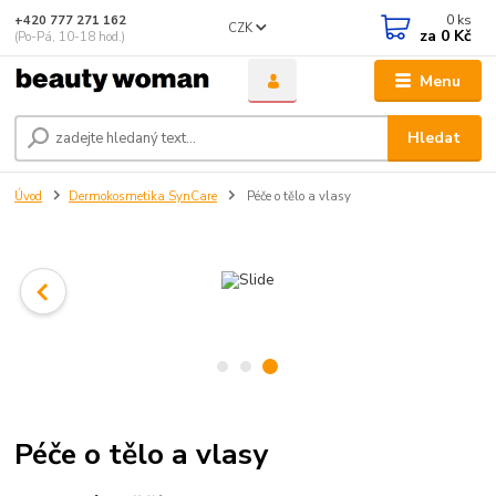
0
ks
+420 777 271 162
CZK
za
0 Kč
(Po-Pá, 10-18 hod.)
Menu
Hledat
Úvod
Dermokosmetika SynCare
Péče o tělo a vlasy
Péče o tělo a vlasy