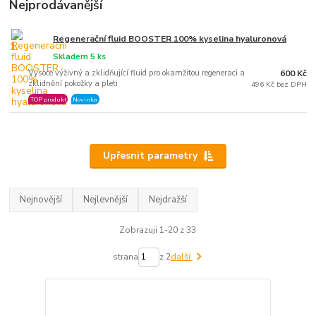
Nejprodávanější
Regenerační fluid BOOSTER 100% kyselina hyaluronová
1.
Skladem 5 ks
Vysoce výživný a zklidňující fluid pro okamžitou regeneraci a
600 Kč
zklidnění pokožky a pleti
496 Kč bez DPH
TOP produkt
Novinka
Upřesnit parametry
Nejnovější
Nejlevnější
Nejdražší
Zobrazuji 1-20 z 33
strana
z 2
další