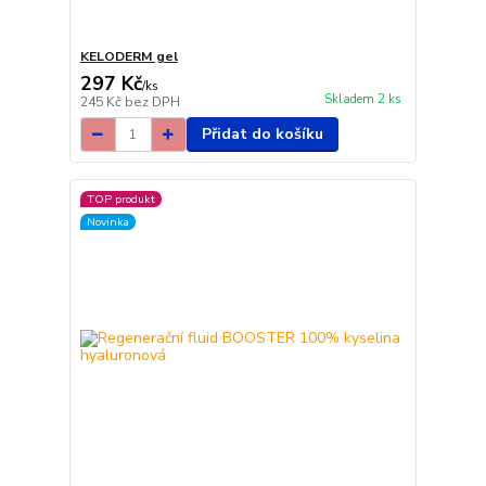
KELODERM gel
297 Kč
/
ks
Skladem 2 ks
245 Kč
bez DPH
Přidat do košíku
TOP produkt
Novinka