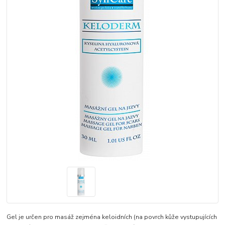
Gel je určen pro masáž zejména keloidních (na povrch kůže vystupujících