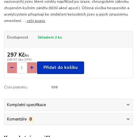
vazivových) jizev, které vznikly například po úraze, chirurgickém zákroku,
zhojeném kožním zánětu (těžší akné apod.). Účinná složka hesperidin a
acetylcystein přispívají ke změkčení keloidních jizev a jejich výraznému
zmenšení. ...
celý popis
Dostupnost
Skladem 2 ks
297 Kč
/
ks
245 Kč
bez DPH
Přidat do košíku
Číslo produktu:
506
Kompletní specifikace
Komentáře
0