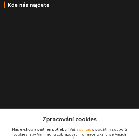
Kde nás najdete
Zpracování cookies
Kontakty
Náš e-shop a partneři potřebují Váš
souhlas
s použitím souborů
cookies, aby Vám mohli zobrazovat informace týkající se Vašich