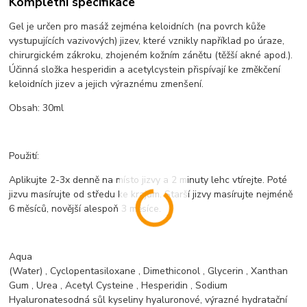
Kompletní specifikace
Gel je určen pro masáž zejména keloidních (na povrch kůže
vystupujících vazivových) jizev, které vznikly například po úraze,
chirurgickém zákroku, zhojeném kožním zánětu (těžší akné apod.).
Účinná složka hesperidin a acetylcystein přispívají ke změkčení
keloidních jizev a jejich výraznému zmenšení.
Obsah: 30ml
Použití:
Aplikujte 2-3x denně na místo jizvy a 2 minuty lehc vtírejte. Poté
jizvu masírujte od středu ke krajům. Starší jizvy masírujte nejméně
6 měsíců, novější alespoň 3 měsíce.
Aqua
(Water)
,
Cyclopentasiloxane
,
Dimethiconol
,
Glycerin
,
Xanthan
Gum
,
Urea
,
Acetyl Cysteine
,
Hesperidin
,
Sodium
Hyaluronate
sodná sůl kyseliny hyaluronové, výrazné hydratační