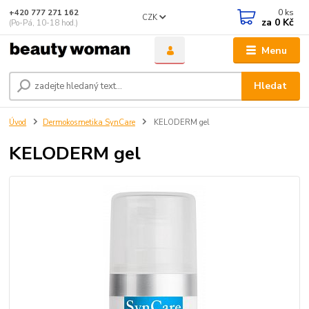
0
ks
+420 777 271 162
CZK
za
0 Kč
(Po-Pá, 10-18 hod.)
Menu
Hledat
Úvod
Dermokosmetika SynCare
KELODERM gel
KELODERM gel