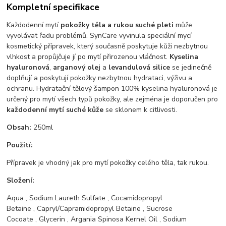
Kompletní specifikace
Každodenní mytí
pokožky těla a rukou suché pleti
může
vyvolávat řadu problémů. SynCare vyvinula speciální mycí
kosmetický přípravek, který současně poskytuje kůži nezbytnou
vlhkost a propůjčuje jí po mytí přirozenou vláčnost.
Kyselina
hyaluronová
,
arganový olej
a
levandulová silice
se jedinečně
doplňují a poskytují pokožky nezbytnou hydrataci, výživu a
ochranu. Hydratační tělový šampon 100% kyselina hyaluronová je
určený pro mytí všech typů pokožky, ale zejména je doporučen pro
každodenní mytí suché kůže
se sklonem k citlivosti.
Obsah:
250ml
Použití:
Přípravek je vhodný jak pro mytí pokožky celého těla, tak rukou.
Složení:
Aqua
,
Sodium Laureth Sulfate
,
Cocamidopropyl
Betaine
,
Capryl/Capramidopropyl Betaine
,
Sucrose
Cocoate
,
Glycerin
,
Argania Spinosa Kernel Oil
,
Sodium