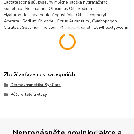
Lactate
sodná sůl kyseliny mléčné, složka hydratačního
komplexu
,
Rosmarinus Officinalis Oil
,
Sodium
Hyaluronate
,
Lavandula Angustifolia Oil
,
Tocopheryl
Acetate
,
Sodium Chloride
,
Citrus Aurantium
,
Cymbopogon
Citratus
,
Sesamum Indicum
,
Phenoxyethanol
,
Ethylhexylglycerin
Zboží zařazeno v kategoriích
Dermokosmetika SynCare
Péče o tělo a vlasy
Nepropásněte novinky, akce a