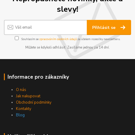
slevy!
Přihlásit se
Souhlasím se
zpracováním osobních údajů
za účelem rozesílky newsletteru.
Můžete se kdykoli odhlásit. Zasíláme jednou za 14 dní.
Informace pro zákazníky
O nás
Jak nakupovat
Obchodní podmínky
Kontakty
Blog