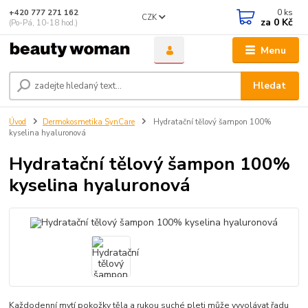
0
ks
+420 777 271 162
CZK
za
0 Kč
(Po-Pá, 10-18 hod.)
Menu
Hledat
Úvod
Dermokosmetika SynCare
Hydratační tělový šampon 100%
kyselina hyaluronová
Hydratační tělový šampon 100%
kyselina hyaluronová
Každodenní mytí pokožky těla a rukou suché pleti může vyvolávat řadu