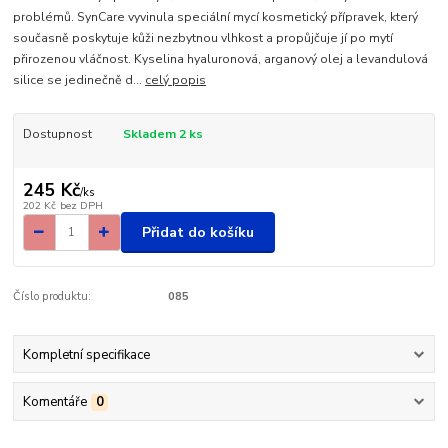
problémů. SynCare vyvinula speciální mycí kosmetický přípravek, který
současně poskytuje kůži nezbytnou vlhkost a propůjčuje jí po mytí
přirozenou vláčnost. Kyselina hyaluronová, arganový olej a levandulová
silice se jedinečně d...
celý popis
Dostupnost
Skladem 2 ks
245 Kč
/
ks
202 Kč
bez DPH
Přidat do košíku
Číslo produktu:
085
Kompletní specifikace
Komentáře
0