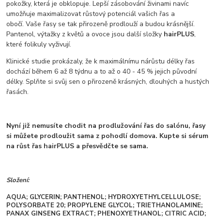
pokožky, která je obklopuje. Lepší zásobování živinami navíc
umožňuje maximalizovat růstový potenciál vašich řas a
obočí. Vaše řasy se tak přirozeně prodlouží a budou krásnější.
Pantenol, výtažky z květů a ovoce jsou další složky
hairPLUS
,
které folikuly vyživují.
Klinické studie prokázaly, že k maximálnímu nárůstu délky řas
dochází během 6 až 8 týdnu a to až o 40 - 45 % jejich původní
délky. Splňte si svůj sen o přirozeně krásných, dlouhých a hustých
řasách.
Nyní již nemusíte chodit na prodlužování řas do salónu, řasy
si můžete prodloužit sama z pohodlí domova. Kupte si sérum
na růst řas hairPLUS a přesvědčte se sama.
Složení:
AQUA; GLYCERIN; PANTHENOL; HYDROXYETHYLCELLULOSE;
POLYSORBATE 20; PROPYLENE GLYCOL; TRIETHANOLAMINE;
PANAX GINSENG EXTRACT; PHENOXYETHANOL; CITRIC ACID;