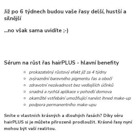
Již po 6 týdnech budou vaše řasy delší, hustší a
silnější
...no však sama uvidíte ;-)
Sérum na růst řas
hairPLUS - hlavní benefity
prokazatelný růstový efekt již za 4 týdny
zvýraznění barevného pigmentu řas a obočí
zdravotní nezávadnost bez vedlejších účinků
snadná a rychlá aplikace v pohodlí domova
okamžité vstřebání umožňující nanést ihned make-up
podpora permanentního make-upu
Sníte o vlastních krásných a dlouhých řasách? Díky séru
hairPLUS si je můžete přirozeně prodloužit. Krásné řasy nyní
mohou být vaší realitou.