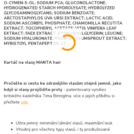
O-CYMEN-5-OL; SODIUM PCA; GLUCONOLACTONE;
HYDROGENATED STARCH HYDROLYSATE; HYDROLYZED
GLYCOSAMINOGLYCANS; SODIUM BENZOATE;
ARCTOSTAPHYLOS UVA URSI EXTRACT; LACTIC ACID;
SODIUM ASCORBYL PHOSPHATE; CHAMOMILLA RECUTITA
EXTRACT; TOCOPHERYL ACETATE; VITIS VINIFERA LEAF
EXTRACT; FAEX EXTRACT; ETHYLHEXYLGLYCERIN; LEUCINE;
SODIUM HYALURONATE; PISUM SATIVUMSPROUT EXTRACT;
MYRISTOYL PENTAPEPTIDE-17.
Kartáč na vlasy MANTA hair
Pročešte si cestu ke zdravějším vlasům stejně jemně, jako
když si vlasy projíždíte prsty
- patentovaný vynález
britského kadeřníka Tima Binnigtna, více o jejich příběhu si
přečtete
zde.
Ultra jemný: minimální lámání vlasů, maximální lesk
Vhodný pro všechny typy vlasů, i ty prodlužované