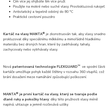
Čím více jej ohýbáte tím více pruží.
Použijte na mokré nebo suché vlasy. Prostiskluzová rukojeť.
Antistatický a tepelně odolný do 80 °C
Praktické cestovní pouzdro
®
Kartáč na vlasy MANTA
je zkonstruován tak, aby vlasy snadno
prokluzoval díky speciálnímu měkkému a mimořádně hladkému
materiálu bez drsných hran, které by zadrhávaly, tahaly,
zachycovaly nebo vytrhávaly vlasy.
™
Nová
patentovaná technologie
FLEXGUARD
ve spodní části
kartáče umožňuje pohyb každé štětiny v rozsahu 360 stupňů, což
brání dosažení meze namáhání způsobující poškození.
®
MANTA
je první kartáč na vlasy, který se tvaruje podle
dlaně ruky a pokožky hlavy
: díky této pružnosti vlasy méně
napíná, uhlazuje a jemně rozčesává uzlíky.