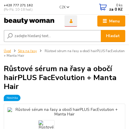
0
ks
+420 777 271 162
CZK
za
0 Kč
(Po-Pá, 10-18 hod.)
Menu
Hledat
Úvod
Séra na řasy
Růstové sérum na řasy a obočí hairPLUS FacEvolution
+ Manta Hair
Růstové sérum na řasy a obočí
hairPLUS FacEvolution + Manta
Hair
Novinka