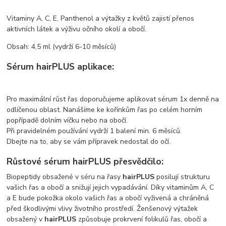
Vitaminy A, C, E, Panthenol a výtažky z květů zajistí přenos
aktivních látek a výživu očního okolí a obočí.
Obsah: 4,5 ml (vydrží 6-10 měsíců)
Sérum
hairPLUS aplikace:
Pro maximální růst řas doporučujeme aplikovat sérum 1x denně na
odlíčenou oblast. Nanášíme ke kořínkům řas po celém horním
popřípadě dolním víčku nebo na obočí.
Při pravidelném používání vydrží 1 balení min. 6 měsíců.
Dbejte na to, aby se vám přípravek nedostal do očí.
Růstové sérum
hairPLUS přesvědčilo:
Biopeptidy obsažené v séru na řasy
hairPLUS
posilují strukturu
vašich řas a obočí a snižují jejich vypadávání. Díky vitaminům A, C
a E bude pokožka okolo vašich řas a obočí vyživená a chráněná
před škodlivými vlivy životního prostředí. Ženšenový výtažek
obsažený v
hairPLUS
způsobuje prokrvení folikulů řas, obočí a