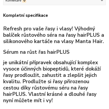
Komentáře
0
Kompletní specifikace
Refresh pro vaše řasy i vlasy! Výhodný
balíček růstového séra na řasy hairPLUS a
silikonového kartáče na vlasy Manta Hair.
Sérum na růst řas
hairPLUS
je unikátní přípravek obsahující komplex
vysoce účinných biopeptidů, které
dokáží
řasy prodloužit,
zahustit
a zlepšit jejich
kvalitu.
Prodlužte si řasy přirozenou
cestou díky růstovému séru na řasy
hairPLUS. Vlastní krásné a dlouhé řasy
nyní můžete mít i vy!