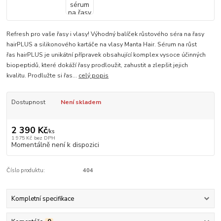
Refresh pro vaše řasy i vlasy! Výhodný balíček růstového séra na řasy
hairPLUS a silikonového kartáče na vlasy Manta Hair. Sérum na růst
řas hairPLUS je unikátní přípravek obsahující komplex vysoce účinných
biopeptidů, které dokáží řasy prodloužit, zahustit a zlepšit jejich
kvalitu. Prodlužte si řas...
celý popis
Dostupnost
Není skladem
2 390 Kč
/
ks
1 975 Kč
bez DPH
Momentálně není k dispozici
Číslo produktu:
404
Kompletní specifikace