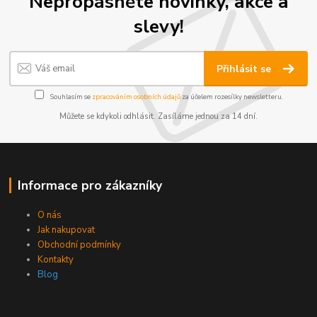
Nepropásněte novinky, akce a
slevy!
Přihlásit se
Souhlasím se
zpracováním osobních údajů
za účelem rozesílky newsletteru.
Můžete se kdykoli odhlásit. Zasíláme jednou za 14 dní.
Informace pro zákazníky
O nás
Jak nakupovat
Obchodní podmínky
Kontakty
Blog