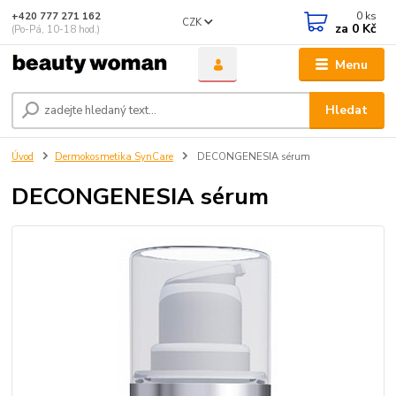
0
ks
+420 777 271 162
CZK
za
0 Kč
(Po-Pá, 10-18 hod.)
Menu
Hledat
Úvod
Dermokosmetika SynCare
DECONGENESIA sérum
DECONGENESIA sérum