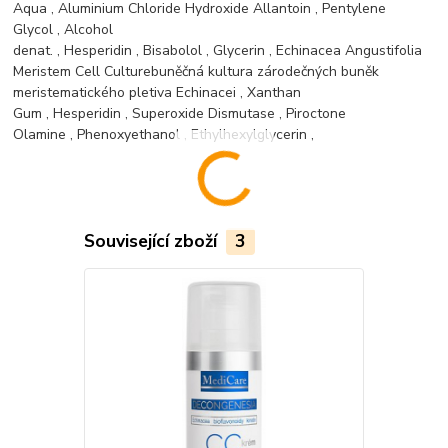
Aqua
,
Aluminium Chloride Hydroxide Allantoin
,
Pentylene
Glycol
,
Alcohol
denat.
,
Hesperidin
,
Bisabolol
,
Glycerin
,
Echinacea Angustifolia
Meristem Cell Culture
buněčná kultura zárodečných buněk
meristematického pletiva Echinacei
,
Xanthan
Gum
,
Hesperidin
,
Superoxide Dismutase
,
Piroctone
Olamine
,
Phenoxyethanol
,
Ethylhexylglycerin
,
Související zboží
3