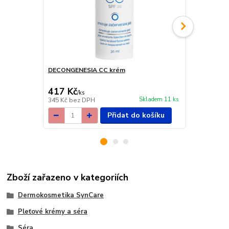
DECONGENESIA CC krém
DECONGENES
417 Kč
426 Kč
/
ks
/
ks
Skladem 11 ks
345 Kč
bez DPH
352 Kč
bez 
Přidat do košíku
Zboží zařazeno v kategoriích
Dermokosmetika SynCare
Pleťové krémy a séra
Séra