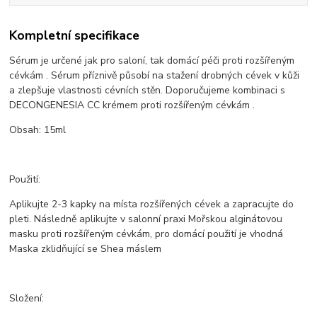
Kompletní specifikace
Sérum je určené jak pro saloní, tak domácí péči proti rozšířeným
cévkám . Sérum příznivě působí na stažení drobných cévek v kůži
a zlepšuje vlastnosti cévních stěn. Doporučujeme kombinaci s
DECONGENESIA CC krémem proti rozšířeným cévkám .
Obsah: 15ml
Použití:
Aplikujte 2-3 kapky na místa rozšířených cévek a zapracujte do
pleti. Následně aplikujte v salonní praxi Mořskou alginátovou
masku proti rozšířeným cévkám, pro domácí použití je vhodná
Maska zklidňující se Shea máslem
Složení: