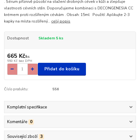
. Sérum příznivě působí na stažení drobných cévek v kůži a zlepšuje
vlastnosti cévních stěn. Doporučujeme kombinaci s DECONGENESIA CC
krémem proti rozšířeným cévkám . Obsah: 15ml Použití: Aplikujte 2-3
kapky na místa rozšířený...
celý popis
Dostupnost
Skladem 5 ks
665 Kč
/
ks
550 Kč
bez DPH
Přidat do košíku
Číslo produktu:
556
Kompletní specifikace
Komentáře
0
Související zboží
3