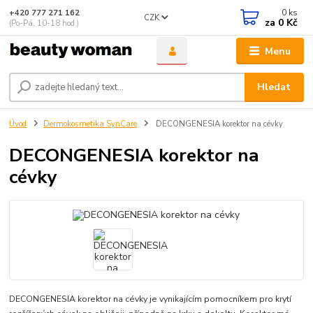
0
ks
+420 777 271 162
CZK
za
0 Kč
(Po-Pá, 10-18 hod.)
Menu
Hledat
Úvod
Dermokosmetika SynCare
DECONGENESIA korektor na cévky
DECONGENESIA korektor na
cévky
DECONGENESIA korektor na cévky je vynikajícím pomocníkem pro krytí