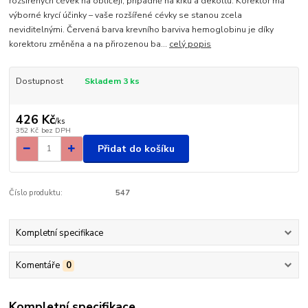
rozšířených cévek na obličeji, případně na krku a dekoltu. Korektor má
výborné krycí účinky – vaše rozšířené cévky se stanou zcela
neviditelnými. Červená barva krevního barviva hemoglobinu je díky
korektoru změněna a na přirozenou ba...
celý popis
Dostupnost
Skladem 3 ks
426 Kč
/
ks
352 Kč
bez DPH
Přidat do košíku
Číslo produktu:
547
Kompletní specifikace
Komentáře
0
Kompletní specifikace