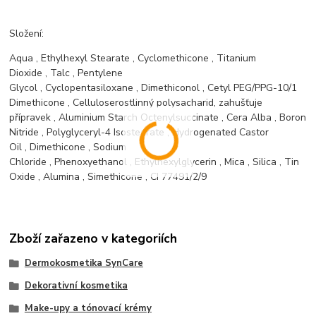
Složení:
Aqua
,
Ethylhexyl Stearate
,
Cyclomethicone
,
Titanium
Dioxide
,
Talc
,
Pentylene
Glycol
,
Cyclopentasiloxane
,
Dimethiconol
,
Cetyl PEG/PPG-10/1
Dimethicone
,
Cellulose
rostlinný polysacharid, zahušťuje
přípravek
,
Aluminium Starch Octenylsuccinate
,
Cera Alba
,
Boron
Nitride
,
Polyglyceryl-4 Isostearate
,
Hydrogenated Castor
Oil
,
Dimethicone
,
Sodium
Chloride
,
Phenoxyethanol
,
Ethylhexylglycerin
,
Mica
,
Silica
,
Tin
Oxide
,
Alumina
,
Simethicone
,
CI 77491/2/9
Zboží zařazeno v kategoriích
Dermokosmetika SynCare
Dekorativní kosmetika
Make-upy a tónovací krémy