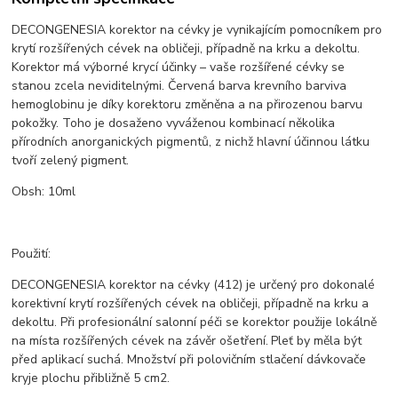
DECONGENESIA korektor na cévky je vynikajícím pomocníkem pro
krytí rozšířených cévek na obličeji, případně na krku a dekoltu.
Korektor má výborné krycí účinky – vaše rozšířené cévky se
stanou zcela neviditelnými. Červená barva krevního barviva
hemoglobinu je díky korektoru změněna a na přirozenou barvu
pokožky. Toho je dosaženo vyváženou kombinací několika
přírodních anorganických pigmentů, z nichž hlavní účinnou látku
tvoří zelený pigment.
Obsh: 10ml
Použití:
DECONGENESIA korektor na cévky (412) je určený pro dokonalé
korektivní krytí rozšířených cévek na obličeji, případně na krku a
dekoltu. Při profesionální salonní péči se korektor použije lokálně
na místa rozšířených cévek na závěr ošetření. Pleť by měla být
před aplikací suchá. Množství při polovičním stlačení dávkovače
kryje plochu přibližně 5 cm2.