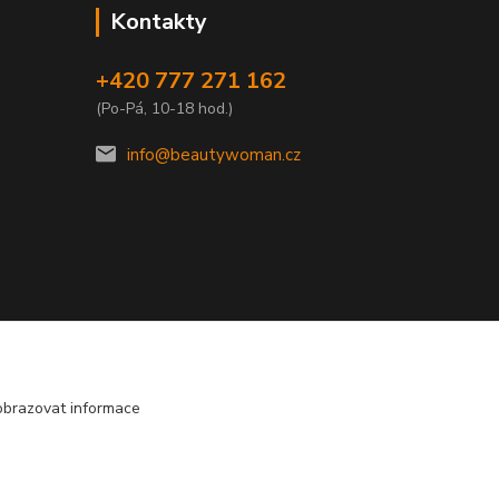
Kontakty
+420 777 271 162
(Po-Pá, 10-18 hod.)
info@beautywoman.cz
obrazovat informace