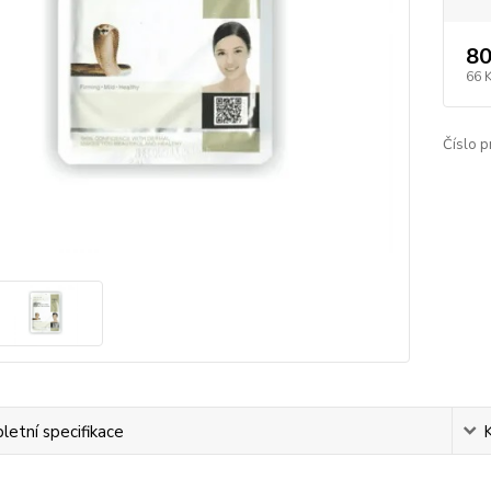
80
66 
Číslo p
etní specifikace