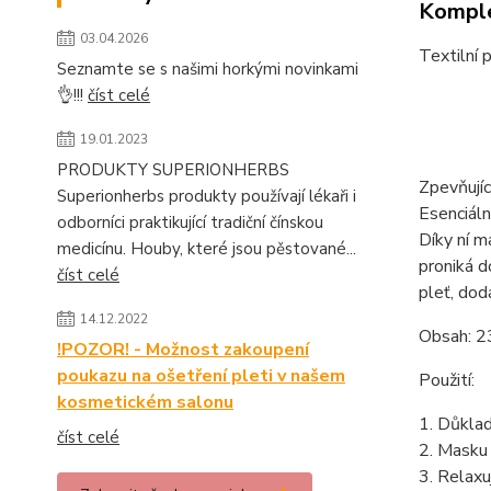
Komple
03.04.2026
Textilní 
Seznamte se s našimi horkými novinkami
👌!!!
číst celé
19.01.2023
PRODUKTY SUPERIONHERBS
Zpevňujíc
Superionherbs produkty používají lékaři i
Esenciáln
odborníci praktikující tradiční čínskou
Díky ní m
medicínu. Houby, které jsou pěstované...
proniká d
číst celé
pleť, dodá
14.12.2022
Obsah: 2
!POZOR! - Možnost zakoupení
poukazu na ošetření pleti v našem
Použití:
kosmetickém salonu
1. Důklad
číst celé
2. Masku 
3. Relaxu