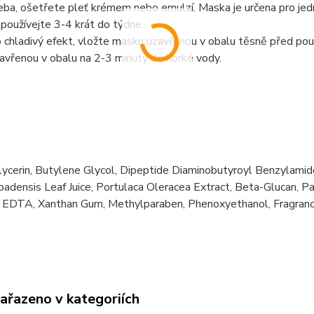
třeba, ošetřete pleť krémem nebo emulzí. Maska je určena pro jed
používejte 3-4 krát do týdne.
 chladivý efekt, vložte masku uzavřenou v obalu těsně před použ
avřenou v obalu na 2-3 minuty do horké vody.
lycerin, Butylene Glycol, Dipeptide Diaminobutyroyl Benzylamid
adensis Leaf Juice, Portulaca Oleracea Extract, Beta-Glucan, 
 EDTA, Xanthan Gum, Methylparaben, Phenoxyethanol, Fragran
zařazeno v kategoriích