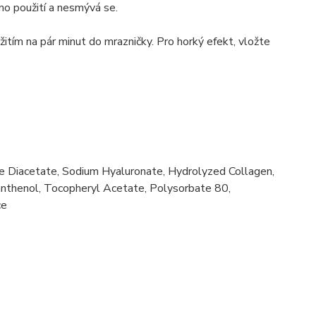
no použití a nesmývá se.
itím na pár minut do mrazničky. Pro horký efekt, vložte
e Diacetate, Sodium Hyaluronate, Hydrolyzed Collagen,
Panthenol, Tocopheryl Acetate, Polysorbate 80,
ce