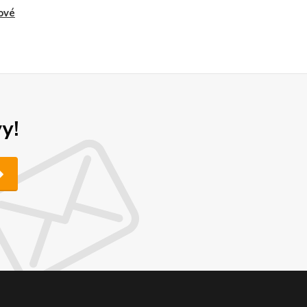
ové
y!