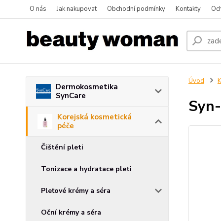
O nás
Jak nakupovat
Obchodní podmínky
Kontakty
Oc
Úvod
K
Dermokosmetika
SynCare
Syn-
Korejská kosmetická
péče
Čištění pleti
Tonizace a hydratace pleti
Pleťové krémy a séra
Oční krémy a séra