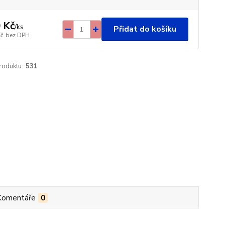
 Kč
/
ks
Přidat do košíku
Kč
bez DPH
roduktu:
531
Komentáře
0