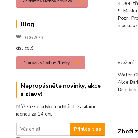
Zobrazit všechny novinky
4. Je-li 
5. Masku 
Pozn. Pro
Blog
masku uz
06.05.2026
číst celé
Složení:
Zobrazit všechny články
Water, G
Aloe Barb
Nepropásněte novinky, akce
Disodium
a slevy!
Můžete se kdykoli odhlásit. Zasíláme
jednou za 14 dní.
Přihlásit se
Zboží 