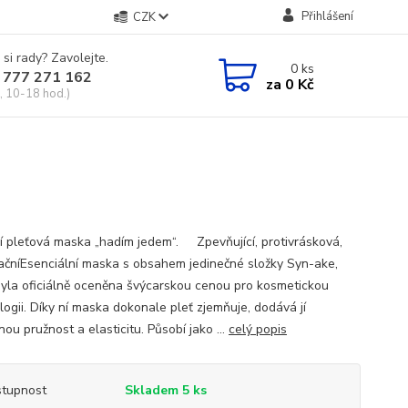
Přihlášení
CZK
 si rady? Zavolejte.
0
ks
 777 271 162
za
0 Kč
, 10-18 hod.)
ní pleťová maska „hadím jedem“. Zpevňující, protivrásková,
ačníEsenciální maska s obsahem jedinečné složky Syn-ake,
byla oficiálně oceněna švýcarskou cenou pro kosmetickou
logii. Díky ní maska dokonale pleť zjemňuje, dodává jí
ou pružnost a elasticitu. Působí jako ...
celý popis
tupnost
Skladem 5 ks