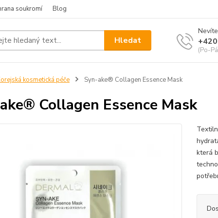
hrana soukromí
Blog
Nevíte
Hledat
+420
(Po-Pá
orejská kosmetická péče
Syn-ake® Collagen Essence Mask
ake® Collagen Essence Mask
Textil
hydrat
která 
techno
potřebn
Dos