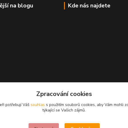
ější na blogu
Kde nás najdete
Zpracování cookies
eři potřebují Váš
souhlas
s použitím souborů cookies, aby Vám mohli z
týkající se Vašich zájmů.