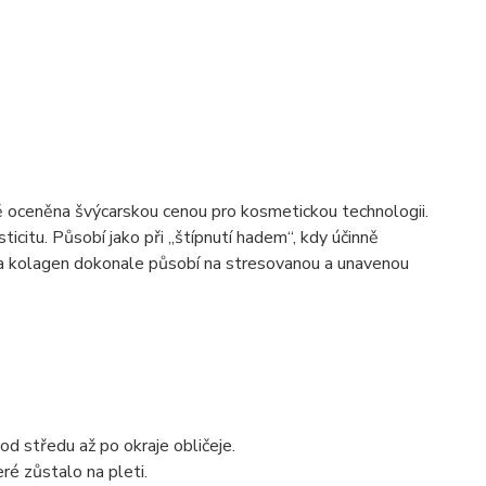
ně oceněna švýcarskou cenou pro kosmetickou technologii.
icitu. Působí jako při „štípnutí hadem“, kdy účinně
E a kolagen dokonale působí na stresovanou a unavenou
d středu až po okraje obličeje.
ré zůstalo na pleti.