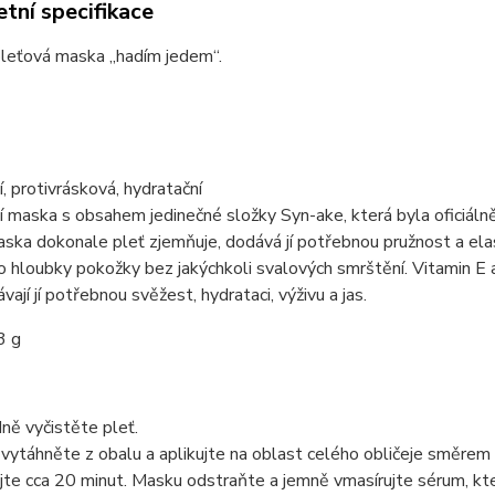
tní specifikace
pleťová maska „hadím jedem“.
í, protivrásková, hydratační
í maska s obsahem jedinečné složky Syn-ake, která byla oficiál
aska dokonale pleť zjemňuje, dodává jí potřebnou pružnost a elast
o hloubky pokožky bez jakýchkoli svalových smrštění. Vitamin 
vají jí potřebnou svěžest, hydrataci, výživu a jas.
3 g
ně vyčistěte pleť.
vytáhněte z obalu a aplikujte na oblast celého obličeje směrem o
jte cca 20 minut. Masku odstraňte a jemně vmasírujte sérum, kte