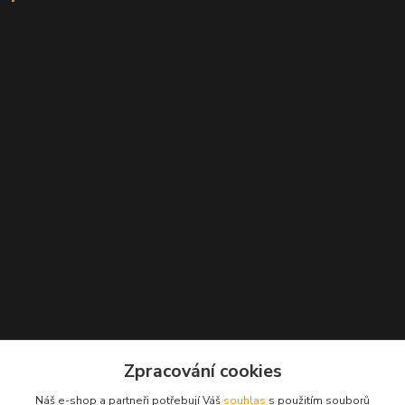
Kontakty
Zpracování cookies
+420 777 271 162
Náš e-shop a partneři potřebují Váš
souhlas
s použitím souborů