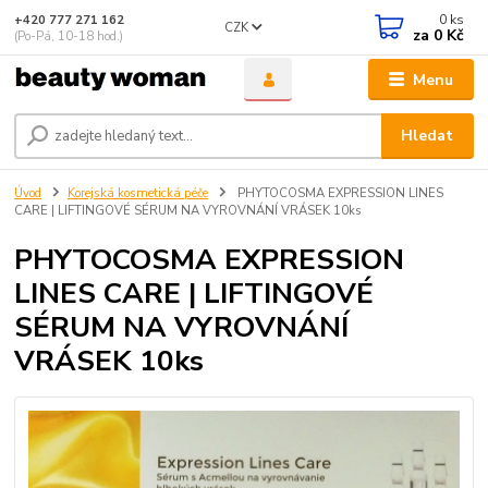
0
ks
+420 777 271 162
CZK
za
0 Kč
(Po-Pá, 10-18 hod.)
Menu
Hledat
Úvod
Korejská kosmetická péče
PHYTOCOSMA EXPRESSION LINES
CARE | LIFTINGOVÉ SÉRUM NA VYROVNÁNÍ VRÁSEK 10ks
PHYTOCOSMA EXPRESSION
LINES CARE | LIFTINGOVÉ
SÉRUM NA VYROVNÁNÍ
VRÁSEK 10ks