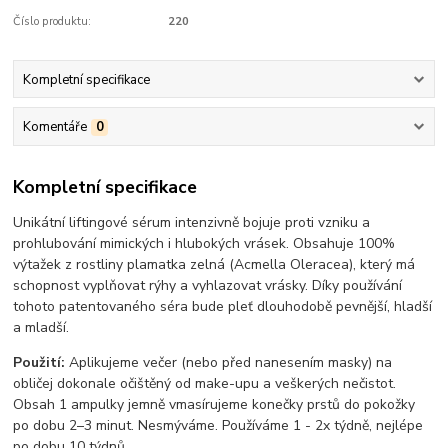
Číslo produktu:
220
Kompletní specifikace
Komentáře
0
Kompletní specifikace
Unikátní liftingové sérum intenzivně bojuje proti vzniku a
prohlubování mimických i hlubokých vrásek. Obsahuje 100%
výtažek z rostliny plamatka zelná (Acmella Oleracea), který má
schopnost vyplňovat rýhy a vyhlazovat vrásky. Díky používání
tohoto patentovaného séra bude pleť dlouhodobě pevnější, hladší
a mladší.
Použití:
Aplikujeme večer (nebo před nanesením masky) na
obličej dokonale očištěný od make-upu a veškerých nečistot.
Obsah 1 ampulky jemně vmasírujeme konečky prstů do pokožky
po dobu 2–3 minut. Nesmýváme. Používáme 1 - 2x týdně, nejlépe
po dobu 10 týdnů.