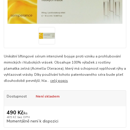
Unikátní liftingové sérum intenzivně bojuje proti vzniku a prohlubování
mimických i hlubokých vrásek. Obsahuje 100% výtažek z rostliny
plamatka zelná (Acmella Oleracea), který má schopnost vyplňovat rýhy a
vyhlazovat vrásky. Díky používání tohoto patentovaného séra bude pleť
dlouhodobě pevnější, hla...
celý popis
Dostupnost
Není skladem
490 Kč
/
ks
405 Kč
bez DPH
Momentálně není k dispozici