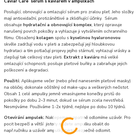
Caviar Care sérum s kaviárem v ampulkách
Posilující, obnovující a omlazující sérum pro zralou pleť. Jeho složky
mají antioxidační, protizánětlivé a zklidňující účinky. Sérum
obsahuje
hydratační a obnovující komplex
, který opravuje
narušený povrch pokožky a vyhlazuje ji vytvářením ochranného
filmu. Obsažený
kolagen
spolu s
kyselinou hyaluronovou
skvěle zadržují vodu v pleti a zabezpečují její hloubkovou
hydrataci a tím potlačují projevy jejího stárnutí, vyhlazují vrásky a
zlepšují tak celkový stav pleti.
Extrakt z kaviáru
má velké
omlazující schopnosti, posiluje pleťové buňky a zabraňuje jejich
poškození a degradaci.
Použití:
Aplikujeme večer (nebo před nanesením pleťové masky)
na obličej, dokonale očištěný od make-upu a veškerých nečistot.
Obsah 1 celé ampulky jemně vmasírujeme konečky prstů do
pokožky po dobu 2–3 minut, dokud se sérum zcela nevstřebá.
Nesmýváme. Používáme 1-2x týdně, nejlépe po dobu 10 týdnů.
Otevírání ampulek:
Naklepeme a opatrně odlomíme uzávěr. Pro
pocit bezpečí a větší jistoty můžete ampulku obalit do
např.ručníku a uzávěr ampulky takto bezpečně odlomit.