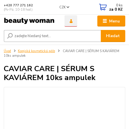
0
ks
+420 777 271 162
CZK
za
0 Kč
(Po-Pá, 10-18 hod.)
Menu
Hledat
Úvod
Korejská kosmetická péče
CAVIAR CARE | SÉRUM S KAVIÁREM
10ks ampulek
CAVIAR CARE | SÉRUM S
KAVIÁREM 10ks ampulek