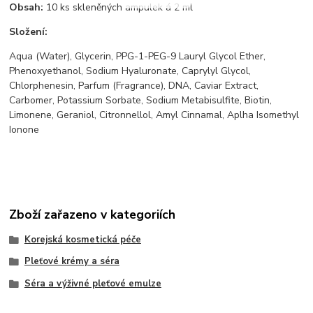
Obsah:
10 ks skleněných ampulek á 2 ml
Složení:
Aqua (Water), Glycerin, PPG-1-PEG-9 Lauryl Glycol Ether,
Phenoxyethanol, Sodium Hyaluronate, Caprylyl Glycol,
Chlorphenesin, Parfum (Fragrance), DNA, Caviar Extract,
Carbomer, Potassium Sorbate, Sodium Metabisulfite, Biotin,
Limonene, Geraniol, Citronnellol, Amyl Cinnamal, Aplha Isomethyl
Ionone
Zboží zařazeno v kategoriích
Korejská kosmetická péče
Pleťové krémy a séra
Séra a výživné pleťové emulze