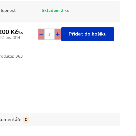
tupnost
Skladem 2 ks
200 Kč
/
ks
Přidat do košíku
 Kč
bez DPH
roduktu:
363
Komentáře
0