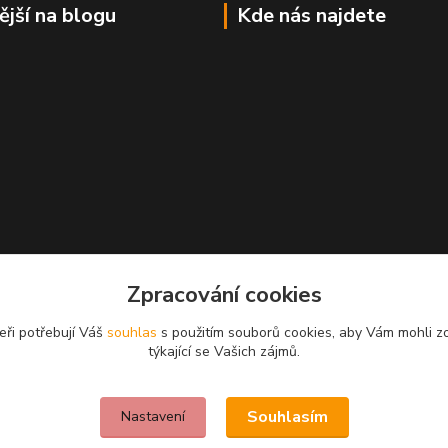
ější na blogu
Kde nás najdete
Zpracování cookies
eři potřebují Váš
souhlas
s použitím souborů cookies, aby Vám mohli z
týkající se Vašich zájmů.
Souhlasím
Nastavení