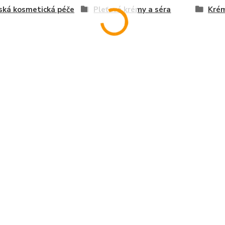
ská kosmetická péče
Pleťové krémy a séra
Kré