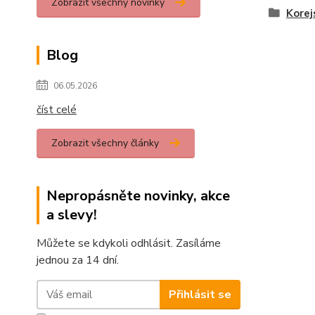
Zobrazit všechny novinky
Korej
Blog
06.05.2026
číst celé
Zobrazit všechny články
Nepropásněte novinky, akce
a slevy!
Můžete se kdykoli odhlásit. Zasíláme
jednou za 14 dní.
Přihlásit se