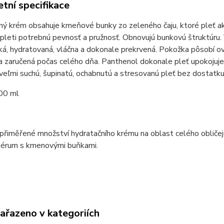
tní specifikace
ý krém obsahuje kmeňové bunky zo zeleného čaju, ktoré pleť ak
pleti potrebnú pevnosť a pružnosť. Obnovujú bunkovú štruktúru
ká, hydratovaná, vláčna a dokonale prekrvená. Pokožka pôsobí ov
a zaručená počas celého dňa. Panthenol dokonale pleť upokojuje
veľmi suchú, šupinatú, ochabnutú a stresovanú pleť bez dostatku
00 ml
řiměřené množství hydratačního krému na oblast celého obličeje r
sérum s kmenovými buňkami.
zařazeno v kategoriích