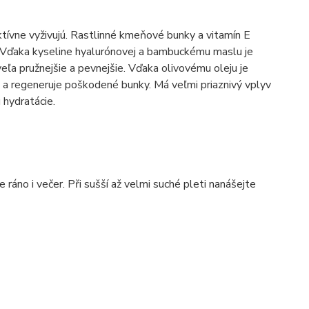
tívne vyživujú. Rastlinné kmeňové bunky a vitamín E
. Vďaka kyseline hyalurónovej a bambuckému maslu je
eľa pružnejšie a pevnejšie. Vďaka olivovému oleju je
 a regeneruje poškodené bunky. Má veľmi priaznivý vplyv
 hydratácie.
áno i večer. Při sušší až velmi suché pleti nanášejte