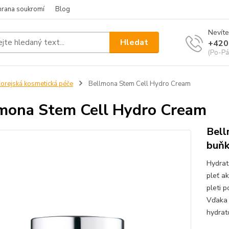
hrana soukromí
Blog
Nevíte
Hledat
+420
(Po-Pá
orejská kosmetická péče
Bellmona Stem Cell Hydro Cream
mona Stem Cell Hydro Cream
Bell
buňk
Hydrat
pleť a
pleti 
Vďaka 
hydrat