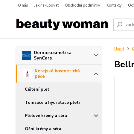
O nás
Jak nakupovat
Obchodní podmínky
Kontakty
Oc
Úvod
K
Dermokosmetika
SynCare
Bell
Korejská kosmetická
péče
Čištění pleti
Tonizace a hydratace pleti
Pleťové krémy a séra
Oční krémy a séra