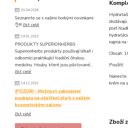
Komple
03.04.2026
Hydratačn
Seznamte se s našimi horkými novinkami
dodávajú 
👌!!!
číst celé
pleť hlad
hydratáci
19.01.2023
najmä na 
PRODUKTY SUPERIONHERBS
Superionherbs produkty používají lékaři i
Obsah: 1
odborníci praktikující tradiční čínskou
Použití:
medicínu. Houby, které jsou pěstované...
číst celé
Naneste p
krém na 
14.12.2022
!POZOR! - Možnost zakoupení
poukazu na ošetření pleti v našem
kosmetickém salonu
číst celé
Zboží 