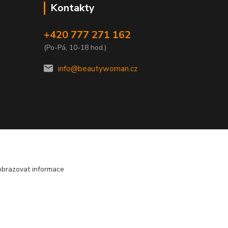
Kontakty
+420 777 271 162
(Po-Pá, 10-18 hod.)
info@beautywoman.cz
obrazovat informace