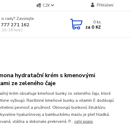
Přihlášení
CZK
 si rady? Zavolejte.
0
ks
 777 271 162
za
0 Kč
, 10-18 hod.)
mona hydratační krém s kmenovými
ami ze zeleného čaje
ačný krém obsahuje kmeňové bunky zo zeleného čaju, ktoré
ktívne vyživujú. Rastlinné kmeňové bunky a vitamín E dodávajú
potrebnú pevnosť a pružnosť. Obnovujú bunkovú štruktúru.
kyseline hyalurónovej a bambuckému maslu je pleť hladká,
ovaná, vláčna a dokonale prekrvená. P...
celý popis