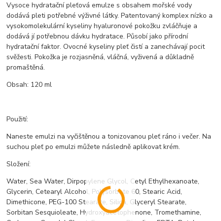
Vysoce hydratační pleťová emulze s obsahem mořské vody
dodává pleti potřebné výživné látky. Patentovaný komplex nízko a
vysokomolekulární kyseliny hyaluronové pokožku zvláčňuje a
dodává jí potřebnou dávku hydratace. Působí jako přírodní
hydratační faktor. Ovocné kyseliny pleť čistí a zanechávají pocit
svěžesti. Pokožka je rozjasněná, vláčná, vyživená a důkladně
promaštěná.
Obsah: 120 ml
Použití:
Naneste emulzi na vyčištěnou a tonizovanou pleť ráno i večer. Na
suchou pleť po emulzi můžete následně aplikovat krém.
Složení:
Water, Sea Water, Dirpopylene Glycol, Cetyl Ethylhexanoate,
Glycerin, Cetearyl Alcohol, Polysorbate 60, Stearic Acid,
Dimethicone, PEG-100 Stearate, Silica, Glyceryl Stearate,
Sorbitan Sesquioleate, Hydroxyacetophenone, Tromethamine,