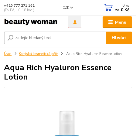
0
ks
+420 777 271 162
CZK
za
0 Kč
(Po-Pá, 10-18 hod.)
Menu
Hledat
Úvod
Korejská kosmetická péče
Aqua Rich Hyaluron Essence Lotion
Aqua Rich Hyaluron Essence
Lotion