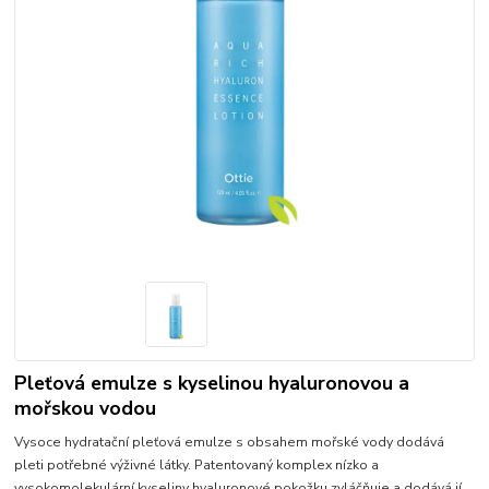
Pleťová emulze s kyselinou hyaluronovou a
mořskou vodou
Vysoce hydratační pleťová emulze s obsahem mořské vody dodává
pleti potřebné výživné látky. Patentovaný komplex nízko a
vysokomolekulární kyseliny hyaluronové pokožku zvláčňuje a dodává jí