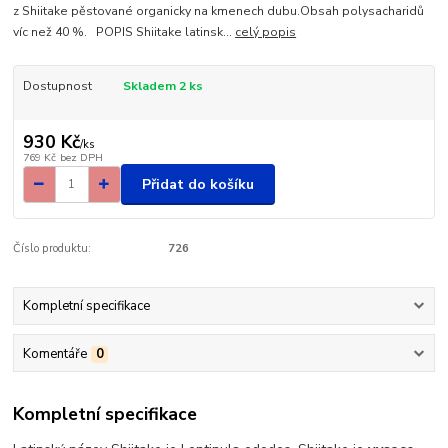
z Shiitake pěstované organicky na kmenech dubu.Obsah polysacharidů
víc než 40 %. POPIS Shiitake latinsk...
celý popis
Dostupnost
Skladem 2 ks
930 Kč
/
ks
769 Kč
bez DPH
Přidat do košíku
Číslo produktu:
726
Kompletní specifikace
Komentáře
0
Kompletní specifikace