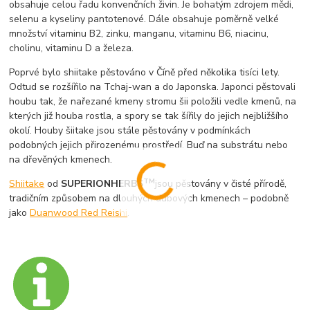
obsahuje celou řadu konvenčních živin. Je bohatým zdrojem mědi,
selenu a kyseliny pantotenové. Dále obsahuje poměrně velké
množství vitaminu B2, zinku, manganu, vitaminu B6, niacinu,
cholinu, vitaminu D a železa.
Poprvé bylo shiitake pěstováno v Číně před několika tisíci lety.
Odtud se rozšířilo na Tchaj-wan a do Japonska. Japonci pěstovali
houbu tak, že nařezané kmeny stromu šii položili vedle kmenů, na
kterých již houba rostla, a spory se tak šířily do jejich nejbližšího
okolí. Houby šiitake jsou stále pěstovány v podmínkách
podobných jejich přirozenému prostředí. Buď na substrátu nebo
na dřevěných kmenech.
TM
Shiitake
od
SUPERIONHERBS
jsou pěstovány v čisté přírodě,
tradičním způsobem na dlouhých dubových kmenech – podobně
jako
Duanwood Red Reishi
.