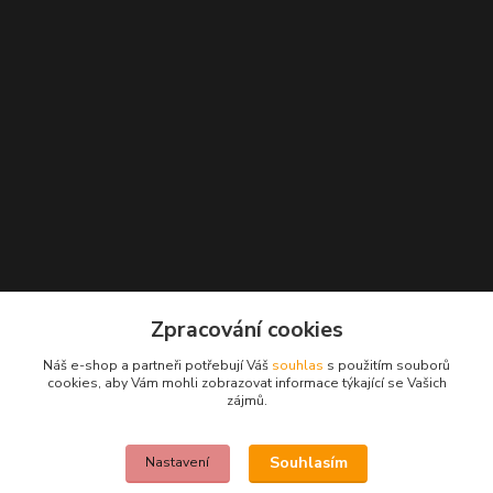
Kontakty
Zpracování cookies
Náš e-shop a partneři potřebují Váš
souhlas
s použitím souborů
+420 777 271 162
cookies, aby Vám mohli zobrazovat informace týkající se Vašich
(Po-Pá, 10-18 hod.)
zájmů.
info@beautywoman.cz
Souhlasím
Nastavení