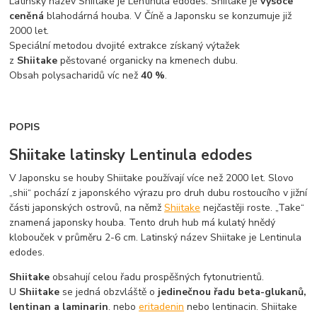
Latinský název Shiitake je Lentinula edodes. Shiitake je
vysoce
ceněná
blahodárná houba. V Číně a Japonsku se konzumuje již
2000 let.
Speciální metodou dvojité extrakce získaný výtažek
z
Shiitake
pěstované organicky na kmenech dubu.
Obsah polysacharidů víc než
40 %
.
POPIS
Shiitake latinsky Lentinula edodes
V Japonsku se houby Shiitake používají více než 2000 let. Slovo
„shii“ pochází z japonského výrazu pro druh dubu rostoucího v jižní
části japonských ostrovů, na němž
Shiitake
nejčastěji roste. „Take“
znamená japonsky houba. Tento druh hub má kulatý hnědý
klobouček v průměru 2-6 cm. Latinský název Shiitake je Lentinula
edodes.
Shiitake
obsahují celou řadu prospěšných fytonutrientů.
U
Shiitake
se jedná obzvláště o
jedinečnou řadu beta-glukanů,
lentinan a laminarin
. nebo
eritadenin
nebo lentinacin. Shiitake