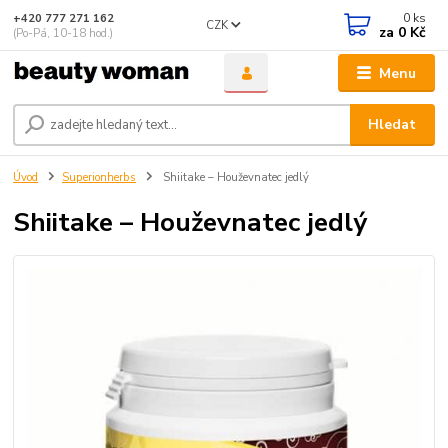
0
ks
+420 777 271 162
CZK
za
0 Kč
(Po-Pá, 10-18 hod.)
Menu
Hledat
Úvod
Superionherbs
Shiitake – Houževnatec jedlý
Shiitake – Houževnatec jedlý