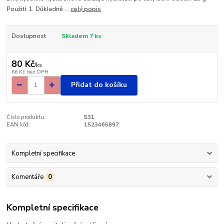
Použití: 1. Důkladně ...
celý popis
Dostupnost
Skladem 7 ks
80 Kč
/
ks
66 Kč
bez DPH
Přidat do košíku
Číslo produktu:
531
EAN kód:
1523465897
Kompletní specifikace
Komentáře
0
Kompletní specifikace