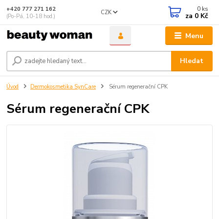
0
ks
+420 777 271 162
CZK
za
0 Kč
(Po-Pá, 10-18 hod.)
Menu
Hledat
Úvod
Dermokosmetika SynCare
Sérum regenerační CPK
Sérum regenerační CPK