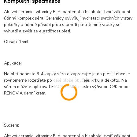
Kompletní specifikace
Aktivní ceramid, vitamíny E, A, pantenol a bisabolol tvoří základní
účinný komplex séra. Ceramidy ovlivňují hydrataci svrchních vrstev
pokožky a účinně působí proti stárnutí pleti. Jemné vrásky se
vyhladí a zvýší se elastičnost pleti.
Obsah: 15ml
Aplikace:
Na pleť naneste 3-4 kapky séra a zapracujte je do pleti. Lehce je
rovnoměrně rozetřete po celé ploše obličeje, krku a dekoltu. Na
sérum můžete aplikovat MACADAMIA masku výživnou CPK nebo
RENOVIA denní krém.
Složení:
Aktivní ceramid, vitamíny E, A, pantenol a bisabolol tvoří základní