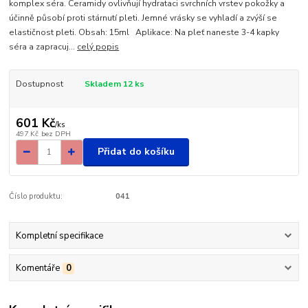
komplex séra. Ceramidy ovlivňují hydrataci svrchních vrstev pokožky a
účinně působí proti stárnutí pleti. Jemné vrásky se vyhladí a zvýší se
elastičnost pleti. Obsah: 15ml Aplikace: Na pleť naneste 3-4 kapky
séra a zapracuj...
celý popis
Dostupnost
Skladem 12 ks
601 Kč
/
ks
497 Kč
bez DPH
Přidat do košíku
Číslo produktu:
041
Kompletní specifikace
Komentáře
0