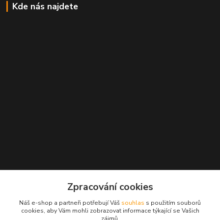
Kde nás najdete
Zpracování cookies
Kontakty
Náš e-shop a partneři potřebují Váš
souhlas
s použitím souborů
cookies, aby Vám mohli zobrazovat informace týkající se Vašich
zájmů.