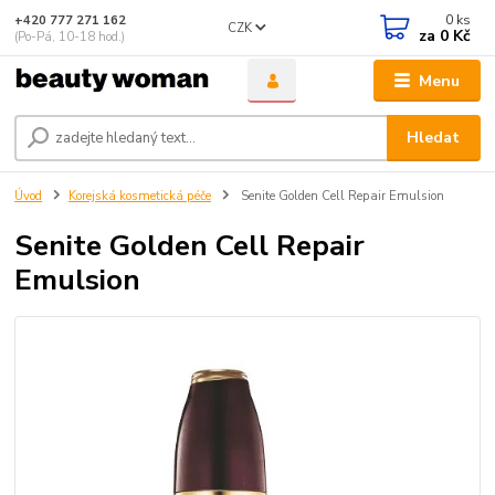
0
ks
+420 777 271 162
CZK
za
0 Kč
(Po-Pá, 10-18 hod.)
Menu
Hledat
Úvod
Korejská kosmetická péče
Senite Golden Cell Repair Emulsion
Senite Golden Cell Repair
Emulsion