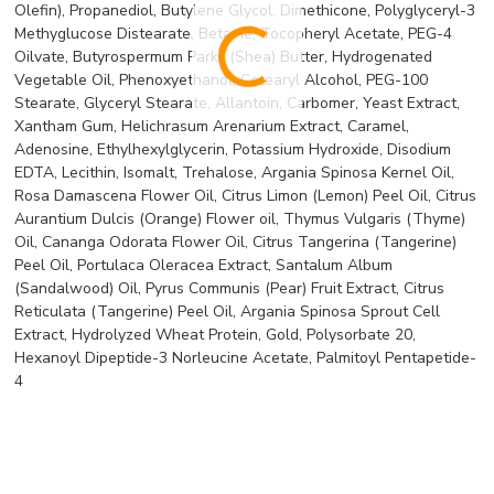
Olefin), Propanediol, Butylene Glycol, Dimethicone, Polyglyceryl-3
Methyglucose Distearate, Betaine, Tocopheryl Acetate, PEG-4
Oilvate, Butyrospermum Parkii (Shea) Butter, Hydrogenated
Vegetable Oil, Phenoxyethanol, Cetearyl Alcohol, PEG-100
Stearate, Glyceryl Stearate, Allantoin, Carbomer, Yeast Extract,
Xantham Gum, Helichrasum Arenarium Extract, Caramel,
Adenosine, Ethylhexylglycerin, Potassium Hydroxide, Disodium
EDTA, Lecithin, Isomalt, Trehalose, Argania Spinosa Kernel Oil,
Rosa Damascena Flower Oil, Citrus Limon (Lemon) Peel Oil, Citrus
Aurantium Dulcis (Orange) Flower oil, Thymus Vulgaris (Thyme)
Oil, Cananga Odorata Flower Oil, Citrus Tangerina (Tangerine)
Peel Oil, Portulaca Oleracea Extract, Santalum Album
(Sandalwood) Oil, Pyrus Communis (Pear) Fruit Extract, Citrus
Reticulata (Tangerine) Peel Oil, Argania Spinosa Sprout Cell
Extract, Hydrolyzed Wheat Protein, Gold, Polysorbate 20,
Hexanoyl Dipeptide-3 Norleucine Acetate, Palmitoyl Pentapetide-
4