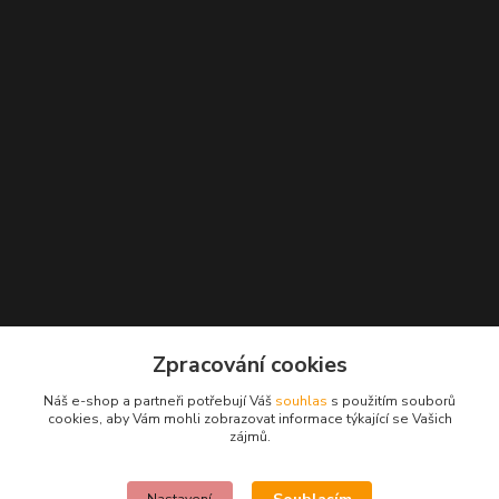
Kontakty
Zpracování cookies
+420 777 271 162
Náš e-shop a partneři potřebují Váš
souhlas
s použitím souborů
(Po-Pá, 10-18 hod.)
cookies, aby Vám mohli zobrazovat informace týkající se Vašich
zájmů.
info@beautywoman.cz