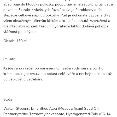
absorbuje do hloubky pokožky, podporuje její elasticitu, pružnost a
pevnost. Extrakt z vlašských fazolí aktivuje fibroblasty a tím
zlepšuje celkové napnutí pokožky. Pleť je dokonale vyživená díky
všem obsaženým účinným látkám a krásně napnutá, vzpružená a
má mladistvý vzhled. Přírodní hydratační faktor dodává pokožce
vláčnost po celý den.
Obsah: 150 ml
Použití:
Každé ráno i večer po nanesení tonizační vody, séra a očního
krému aplikujte emulzi na oblast celé tváře a nechejte působit až
do celkového vstřebání.
Složení:
Water, Glycerin, Limanthes Alba (Meadowfoam) Seed Oil,
Pentaerythrityl Tetraethylhexanoate, Hydrogenated Poly (C6-14