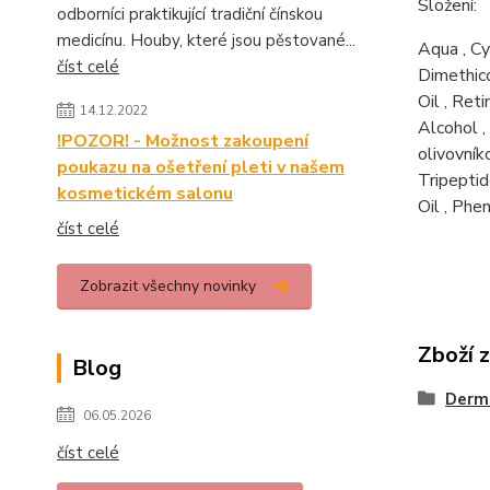
Složení:
odborníci praktikující tradiční čínskou
medicínu. Houby, které jsou pěstované...
Aqua
,
Cy
číst celé
Dimethic
Oil
,
Reti
14.12.2022
Alcohol
,
!POZOR! - Možnost zakoupení
olivovník
poukazu na ošetření pleti v našem
Tripepti
kosmetickém salonu
Oil
,
Phen
číst celé
Zobrazit všechny novinky
Zboží 
Blog
Derm
06.05.2026
číst celé