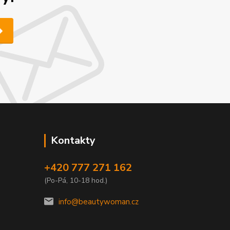
Kontakty
+420 777 271 162
(Po-Pá, 10-18 hod.)
info@beautywoman.cz