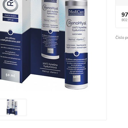
97
802
Číslo p