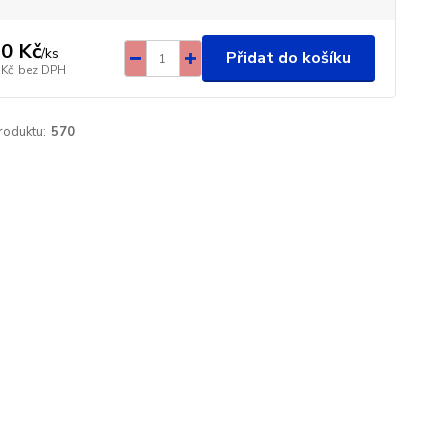
0 Kč
/
ks
Přidat do košíku
 Kč
bez DPH
roduktu:
570