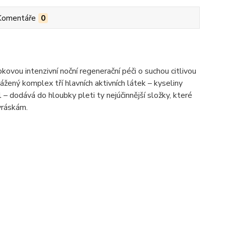
Komentáře
0
vou intenzivní noční regenerační péči o suchou citlivou
vážený komplex tří hlavních aktivních látek – kyseliny
– dodává do hloubky pleti ty nejúčinnější složky, které
 vráskám.