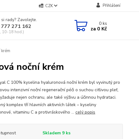
Přihlášení
CZK
 si rady? Zavolejte.
0
ks
 777 271 162
za
0 Kč
, 10-18 hod.)
í krém
ová noční krém
al C 100% kyselina hyaluronová noční krém byl vyvinutý pro
vou intenzivní noční regenerační péči o suchou citlivou pleť,
vyžaduje nejen ochranu, ale také výživu a účinnou hydrataci.
ný komplex tří hlavních aktivních látek – kyseliny
onové, vitaminu C a protivráskového ...
celý popis
tupnost
Skladem 9 ks