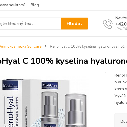
hrana soukromí
Blog
Nevíte
Hledat
+420
(Po-Pá
ermokosmetika SynCare
RenoHyal C 100% kyselina hyaluronová nočn
Hyal C 100% kyselina hyaluron
RenoHy
hloubko
která 
Vyváže
hyalur
Dos