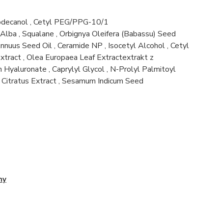
odecanol
,
Cetyl PEG/PPG-10/1
 Alba
,
Squalane
,
Orbignya Oleifera (Babassu) Seed
nnuus Seed Oil
,
Ceramide NP
,
Isocetyl Alcohol
,
Cetyl
xtract
,
Olea Europaea Leaf Extract
extrakt z
 Hyaluronate
,
Caprylyl Glycol
,
N-Prolyl Palmitoyl
itratus Extract
,
Sesamum Indicum Seed
my