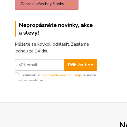
Zobrazit všechny články
Nepropásněte novinky, akce
a slevy!
Můžete se kdykoli odhlásit. Zasíláme
jednou za 14 dní.
Přihlásit se
Souhlasím se
zpracováním osobních údajů
za účelem
rozesílky newsletteru.
N