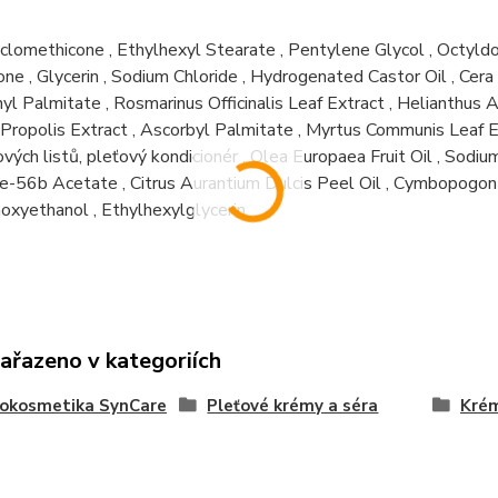
clomethicone
,
Ethylhexyl Stearate
,
Pentylene Glycol
,
Octyld
one
,
Glycerin
,
Sodium Chloride
,
Hydrogenated Castor Oil
,
Cera
nyl Palmitate
,
Rosmarinus Officinalis Leaf Extract
,
Helianthus A
Propolis Extract
,
Ascorbyl Palmitate
,
Myrtus Communis Leaf E
ových listů, pleťový kondicionér
,
Olea Europaea Fruit Oil
,
Sodium
de-56b Acetate
,
Citrus Aurantium Dulcis Peel Oil
,
Cymbopogon C
oxyethanol
,
Ethylhexylglycerin
zařazeno v kategoriích
okosmetika SynCare
Pleťové krémy a séra
Kré