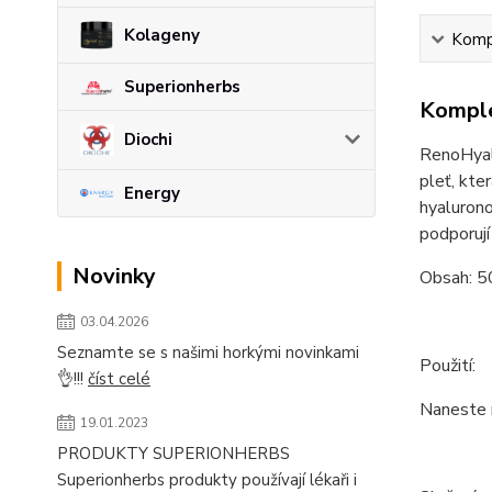
Kolageny
Kompl
Superionherbs
Komple
Diochi
RenoHyal 
pleť, kte
Energy
hyalurono
podporují
Novinky
Obsah: 5
03.04.2026
Seznamte se s našimi horkými novinkami
Použití:
👌!!!
číst celé
Naneste 
19.01.2023
PRODUKTY SUPERIONHERBS
Superionherbs produkty používají lékaři i