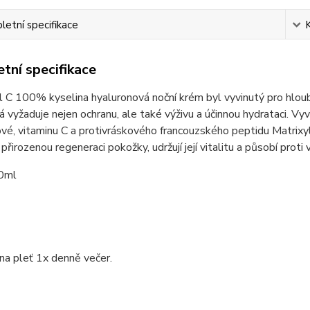
etní specifikace
tní specifikace
C 100% kyselina hyaluronová noční krém byl vyvinutý pro hloubko
rá vyžaduje nejen ochranu, ale také výživu a účinnou hydrataci. Vy
vé, vitaminu C a protivráskového francouzského peptidu Matrixyl 
 přirozenou regeneraci pokožky, udržují její vitalitu a působí proti
0ml
na pleť 1x denně večer.