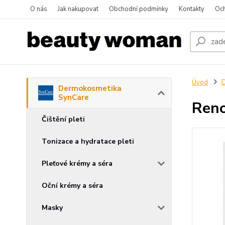
O nás
Jak nakupovat
Obchodní podmínky
Kontakty
Oc
Úvod
D
Dermokosmetika
SynCare
Reno
Čištění pleti
Tonizace a hydratace pleti
Pleťové krémy a séra
Oční krémy a séra
Masky