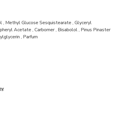
l
,
Methyl Glucose Sesquistearate
,
Glyceryl
pheryl Acetate
,
Carbomer
,
Bisabolol
,
Pinus Pinaster
ylglycerin
,
Parfum
my