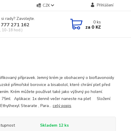
Přihlášení
CZK
 si rady? Zavolejte.
0
ks
 777 271 162
za
0 Kč
, 10-18 hod.)
tifikovaný přípravek. Jemný krém je obohacený o bioflavonoidy
uzské přímořské borovice a bisabolol, které chrání pleť před
ením. Krém můžete používat také jako výživný po holení.
 75ml Aplikace: 1x denně večer naneste na pleť Složení:
Ethylhexyl Stearate , Para...
celý popis
tupnost
Skladem 12 ks