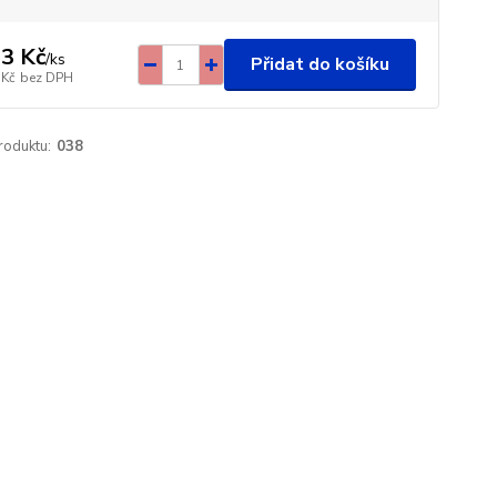
3 Kč
/
ks
Přidat do košíku
 Kč
bez DPH
roduktu:
038