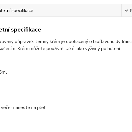
etní specifikace
tní specifikace
ikovaný přípravek. Jemný krém je obohacený o bioflavonoidy franc
ušením. Krém můžete používat také jako výživný po holení.
5ml
 večer naneste na pleť