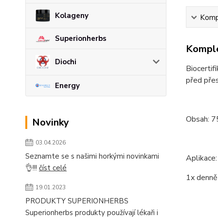
Kolageny
Kompl
Superionherbs
Komple
Diochi
Biocertif
před přes
Energy
Obsah: 7
Novinky
03.04.2026
Seznamte se s našimi horkými novinkami
Aplikace:
👌!!!
číst celé
1x denně
19.01.2023
PRODUKTY SUPERIONHERBS
Superionherbs produkty používají lékaři i