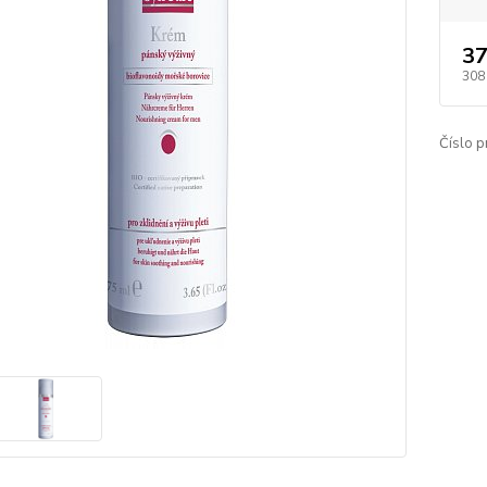
37
308
Číslo p