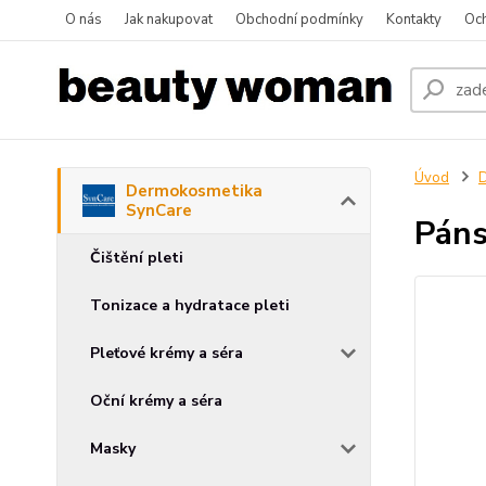
O nás
Jak nakupovat
Obchodní podmínky
Kontakty
Oc
Úvod
D
Dermokosmetika
SynCare
Páns
Čištění pleti
Tonizace a hydratace pleti
Pleťové krémy a séra
Oční krémy a séra
Masky