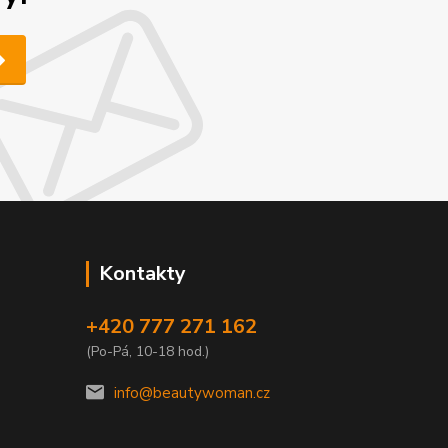
Kontakty
+420 777 271 162
(Po-Pá, 10-18 hod.)
info@beautywoman.cz