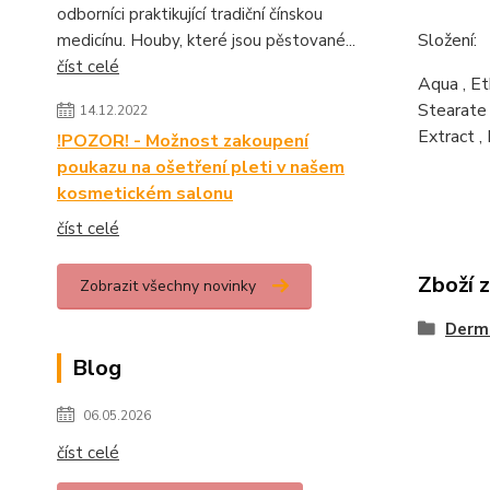
odborníci praktikující tradiční čínskou
Složení:
medicínu. Houby, které jsou pěstované...
číst celé
Aqua
,
Et
Stearate
14.12.2022
Extract
,
!POZOR! - Možnost zakoupení
poukazu na ošetření pleti v našem
kosmetickém salonu
číst celé
Zboží 
Zobrazit všechny novinky
Derm
Blog
06.05.2026
číst celé