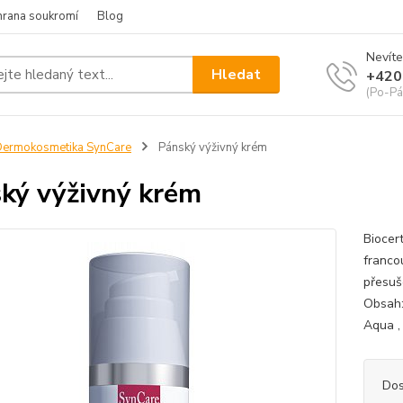
hrana soukromí
Blog
Nevíte
Hledat
+420
(Po-Pá
ermokosmetika SynCare
Pánský výživný krém
ký výživný krém
Biocer
franco
přesuš
Obsah:
Aqua , 
Dos