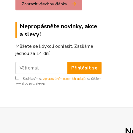
Zobrazit všechny články
Nepropásněte novinky, akce
a slevy!
Můžete se kdykoli odhlásit. Zasíláme
jednou za 14 dní.
Přihlásit se
Souhlasím se
zpracováním osobních údajů
za účelem
rozesílky newsletteru.
N