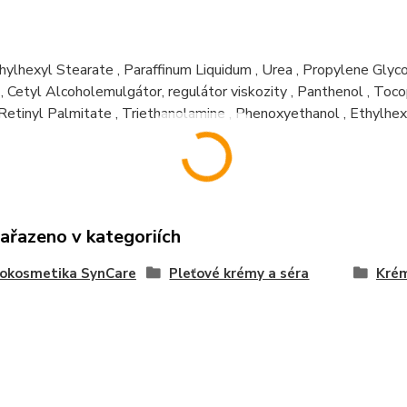
hylhexyl Stearate
,
Paraffinum Liquidum
,
Urea
,
Propylene Glyco
,
Cetyl Alcohol
emulgátor, regulátor viskozity
,
Panthenol
,
Toco
Retinyl Palmitate
,
Triethanolamine
,
Phenoxyethanol
,
Ethylhex
zařazeno v kategoriích
okosmetika SynCare
Pleťové krémy a séra
Kré