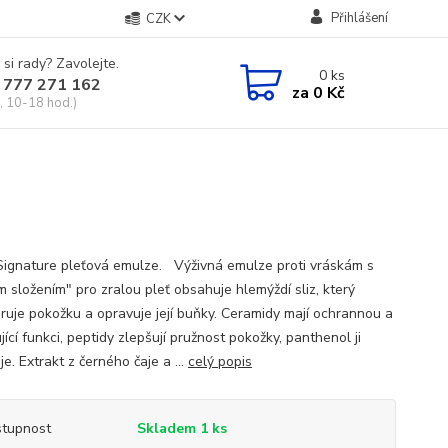
Přihlášení
CZK
 si rady? Zavolejte.
0
ks
 777 271 162
za
0 Kč
, 10-18 hod.)
Signature pleťová emulze. Výživná emulze proti vráskám s
m složením" pro zralou pleť obsahuje hlemýždí sliz, který
ruje pokožku a opravuje její buňky. Ceramidy mají ochrannou a
ící funkci, peptidy zlepšují pružnost pokožky, panthenol ji
je. Extrakt z černého čaje a ...
celý popis
tupnost
Skladem 1 ks