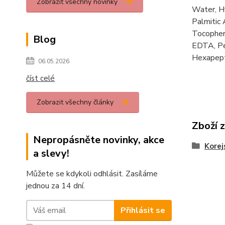
Zobrazit všechny novinky
Water, Hy
Palmitic 
Tocophery
Blog
EDTA, Pea
Hexapept
06.05.2026
číst celé
Zobrazit všechny články
Zboží 
Nepropásněte novinky, akce
Korej
a slevy!
Můžete se kdykoli odhlásit. Zasíláme
jednou za 14 dní.
Přihlásit se