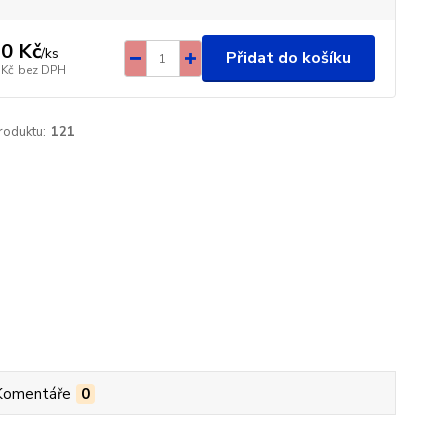
0 Kč
/
ks
Přidat do košíku
 Kč
bez DPH
roduktu:
121
Komentáře
0