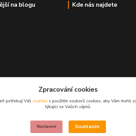
ější na blogu
Kde nás najdete
Zpracování cookies
eři potřebují Váš
souhlas
s použitím souborů cookies, aby Vám mohli z
týkající se Vašich zájmů.
Souhlasím
Nastavení