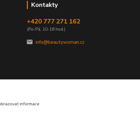
Kontakty
+420 777 271 162
(Po-Pá, 10-18 hod.)
info@beautywoman.cz
obrazovat informace