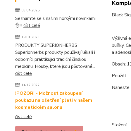
Komple
03.04.2026
Black Sig
Seznamte se s našimi horkými novinkami
👌!!!
číst celé
19.01.2023
Výživná e
buňky. Ce
PRODUKTY SUPERIONHERBS
a adenosi
Superionherbs produkty používají lékaři i
odborníci praktikující tradiční čínskou
Obsah: 1
medicínu. Houby, které jsou pěstované...
číst celé
Použití:
14.12.2022
Naneste e
!POZOR! - Možnost zakoupení
poukazu na ošetření pleti v našem
kosmetickém salonu
číst celé
Složení: