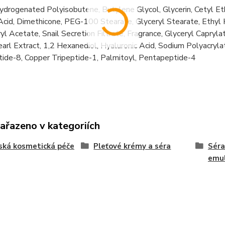
drogenated Polyisobutene, Butylene Glycol, Glycerin, Cetyl Et
Acid, Dimethicone, PEG-100 Stearate, Glyceryl Stearate, Ethyl
l Acetate, Snail Secretion Filtrate, Fragrance, Glyceryl Capryla
rl Extract, 1,2 Hexanediol, Hyaluronic Acid, Sodium Polyacrylat
ide-8, Copper Tripeptide-1, Palmitoyl, Pentapeptide-4
zařazeno v kategoriích
ská kosmetická péče
Pleťové krémy a séra
Séra
emu