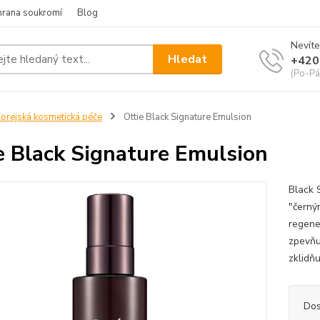
hrana soukromí
Blog
Nevíte
Hledat
+420
(Po-Pá
orejská kosmetická péče
Ottie Black Signature Emulsion
e Black Signature Emulsion
Black 
"černý
regene
zpevňuj
zklidňu
Dos