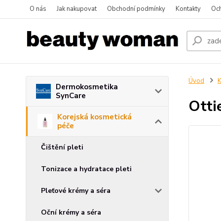
O nás
Jak nakupovat
Obchodní podmínky
Kontakty
Oc
Úvod
K
Dermokosmetika
SynCare
Otti
Korejská kosmetická
péče
Čištění pleti
Tonizace a hydratace pleti
Pleťové krémy a séra
Oční krémy a séra