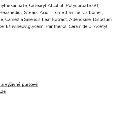
hylhexanoate, Cetearyl Alcohol, Polysorbate 60,
 Hexanediol, Stearic Acid, Tromethamine, Carbomer,
te, Camellia Sinensis Leaf Extract, Adenosine, Disodium
e, Ethylhexylglycerin, Panthenol, Ceramide 3, Acetyl
 a výživné pleťové
lze