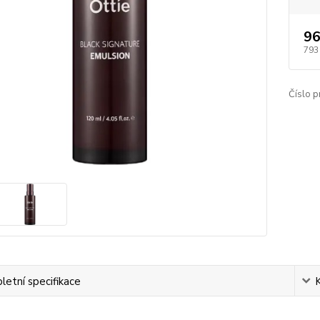
96
793
Číslo p
etní specifikace