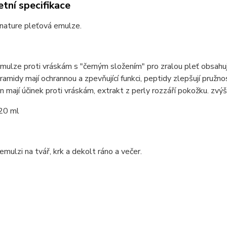
tní specifikace
nature pleťová emulze.
mulze proti vráskám s "černým složením" pro zralou pleť obsahuje
ramidy mají ochrannou a zpevňující funkci, peptidy zlepšují pružno
n mají účinek proti vráskám, extrakt z perly rozzáří pokožku. zvý
20 ml
mulzi na tvář, krk a dekolt ráno a večer.