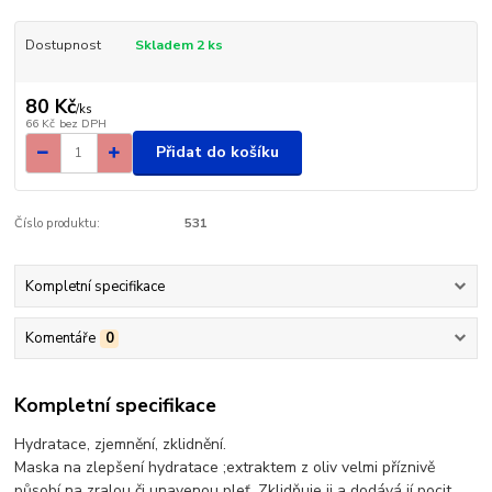
Dostupnost
Skladem 2 ks
80 Kč
/
ks
66 Kč
bez DPH
Přidat do košíku
Číslo produktu:
531
Kompletní specifikace
Komentáře
0
Kompletní specifikace
Hydratace, zjemnění, zklidnění.
Maska na zlepšení hydratace ;extraktem z oliv velmi příznivě
působí na zralou či unavenou pleť. Zklidňuje ji a dodává jí pocit