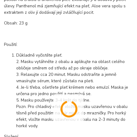
úlevy. Panthenol má zjemňující efekt na pleť, Aloe vera spolu s
extraktem z oliv jí dodávají její zvláčňující pocit.
Obsah: 23 g
Použití:
Důkladně vyčistěte pleť.
2. Masku vytáhněte z obalu a aplikujte na oblast celého
obličeje směrem od středu až po okraje obličeje.
3. Relaxujte cca 20 minut. Masku odstraňte a jemně
vmasírujte sérum, které zůstalo na pleti.
4. Je-li třeba, ošetřete pleť krémem nebo emulzí. Maska je
určena pro jedno použití a nesmývá se.
5. Masku používejte 3-4 krát do týdne.
Pozn. Pro chladivý efekt, vložte masku uzavřenou v obalu
těsně před použitím na pár minut do mrazničky. Pro horký
efekt, vložte masku uzavřenou v obalu na 2-3 minuty do
horké vody.
Složení: