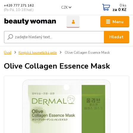
0
ks
+420 777 271 162
CZK
za
0 Kč
(Po-Pá, 10-18 hod.)
Menu
Hledat
Úvod
Korejská kosmetická péče
Olive Collagen Essence Mask
Olive Collagen Essence Mask