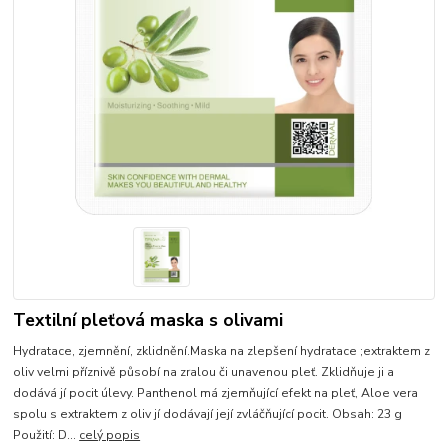
Textilní pleťová maska s olivami
Hydratace, zjemnění, zklidnění.Maska na zlepšení hydratace ;extraktem z
oliv velmi příznivě působí na zralou či unavenou pleť. Zklidňuje ji a
dodává jí pocit úlevy. Panthenol má zjemňující efekt na pleť, Aloe vera
spolu s extraktem z oliv jí dodávají její zvláčňující pocit. Obsah: 23 g
Použití: D...
celý popis