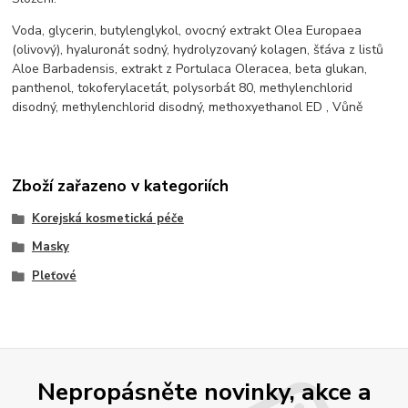
Voda, glycerin, butylenglykol, ovocný extrakt Olea Europaea
(olivový), hyaluronát sodný, hydrolyzovaný kolagen, šťáva z listů
Aloe Barbadensis, extrakt z Portulaca Oleracea, beta glukan,
panthenol, tokoferylacetát, polysorbát 80, methylenchlorid
disodný, methylenchlorid disodný, methoxyethanol ED , Vůně
Zboží zařazeno v kategoriích
Korejská kosmetická péče
Masky
Pleťové
Nepropásněte novinky, akce a