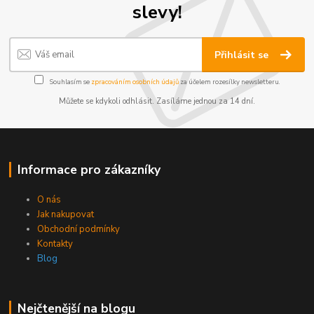
slevy!
Přihlásit se
Souhlasím se
zpracováním osobních údajů
za účelem rozesílky newsletteru.
Můžete se kdykoli odhlásit. Zasíláme jednou za 14 dní.
Informace pro zákazníky
O nás
Jak nakupovat
Obchodní podmínky
Kontakty
Blog
Nejčtenější na blogu