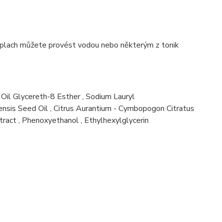
 Oplach můžete provést vodou nebo některým z tonik
 Oil Glycereth-8 Esther
,
Sodium Lauryl
nsis Seed Oil
,
Citrus Aurantium - Cymbopogon Citratus
tract
,
Phenoxyethanol
,
Ethylhexylglycerin