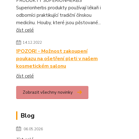
PRODUKTY SUPERIONHERBS
Superionherbs produkty používají lékaři i
odborníci praktikující tradiční čínskou
medicínu. Houby, které jsou pěstované...
číst celé
14.12.2022
!POZOR! - Možnost zakoupení
poukazu na ošetření pleti v našem
kosmetickém salonu
číst celé
Zobrazit všechny novinky
Blog
06.05.2026