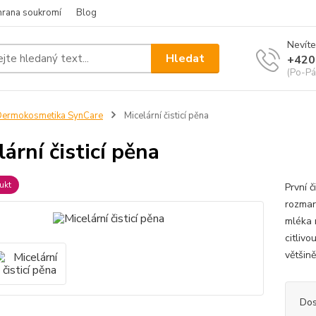
hrana soukromí
Blog
Nevíte
Hledat
+420
(Po-Pá
ermokosmetika SynCare
Micelární čisticí pěna
lární čisticí pěna
ukt
První č
rozmarý
mléka 
citlivo
většině
Dos