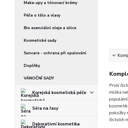
Make-upy a tónovací krémy
Péče o tělo a vlasy
Bio esenciální oleje a silice
Kosmetické sady
Suncare - ochrana při opalování
Kompl
Doplňky
Komple
VÁNOČNÍ SADY
První čis
mléka neb
Korejská kosmetická péče
populární
kosmetiky
Séra na řasy
pokožky r
čisticích
Dekorativní kosmetika