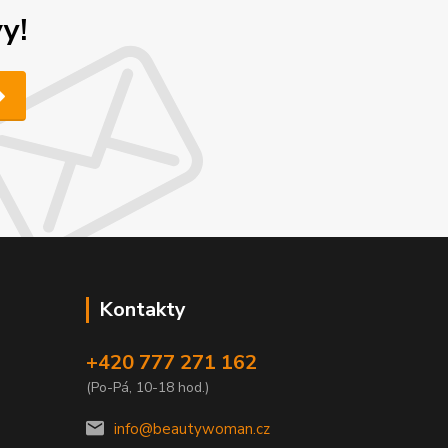
y!
Kontakty
+420 777 271 162
(Po-Pá, 10-18 hod.)
info@beautywoman.cz