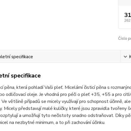
31
262
Číslo p
etní specifikace
tní specifikace
ticí pěna, která pohladí Vaši pleť. Micelární čisticí pěna s rozmarý
o odličovací oleje. Je vhodná pro péči o pleť +35, +55 a pro citli
. Ve většině případů se micely využívají pro schopnost účinně, ale 
. Micely představují malé kuličky, které jsou zpravidla tvořeny š
ozptylují a umožňují tyto nečistoty snadno odstraňovat. Díky pě
 micel na nezbytné minimum, a to při zachování účinku.