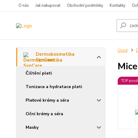
O nás
Jak nakupovat
Obchodní podmínky
Kontakty
Oc
Úvod
D
Dermokosmetika
SynCare
Mice
Čištění pleti
TOP prod
Tonizace a hydratace pleti
Pleťové krémy a séra
Oční krémy a séra
Masky