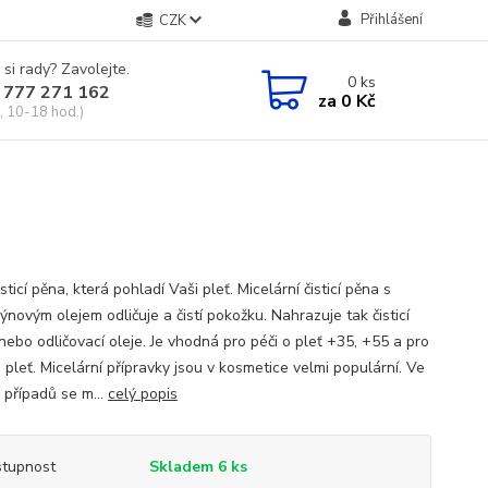
Přihlášení
CZK
 si rady? Zavolejte.
0
ks
 777 271 162
za
0 Kč
, 10-18 hod.)
isticí pěna, která pohladí Vaši pleť. Micelární čisticí pěna s
novým olejem odličuje a čistí pokožku. Nahrazuje tak čisticí
nebo odličovací oleje. Je vhodná pro péči o pleť +35, +55 a pro
u pleť. Micelární přípravky jsou v kosmetice velmi populární. Ve
 případů se m...
celý popis
tupnost
Skladem 6 ks