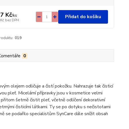
7 Kč
/
ks
Přidat do košíku
 Kč
bez DPH
roduktu:
019
Komentáře
0
novým olejem odličuje a čistí pokožku. Nahrazuje tak čisticí
vou pleť. Micelární přípravky jsou v kosmetice velmi
přitom šetrně čistit pleť, včetně odlíčení dekorativní
etrnými čisticími látkami. Ty se po dotyku s nečistotami
ně se podařilo specialistům SynCare dále snížit obsah