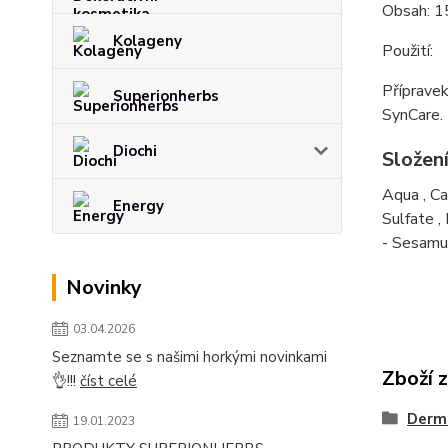
Obsah: 
Kolageny
Použití:
Přípravek
Superionherbs
SynCare.
Diochi
Složen
Aqua
,
Ca
Energy
Sulfate
,
- Sesamu
Novinky
03.04.2026
Seznamte se s našimi horkými novinkami
Zboží 
👌!!!
číst celé
Derm
19.01.2023