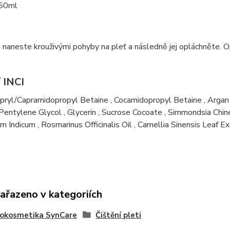
150ml
 naneste krouživými pohyby na pleť a následně jej opláchněte.
í INCI
pryl/Capramidopropyl Betaine
,
Cocamidopropyl Betaine
,
Argan
Pentylene Glycol
,
Glycerin
,
Sucrose Cocoate
,
Simmondsia Chine
m Indicum
,
Rosmarinus Officinalis Oil
,
Camellia Sinensis Leaf Ex
zařazeno v kategoriích
okosmetika SynCare
Čištění pleti