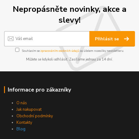
Nepropásněte novinky, akce a
slevy!
Přihlásit se
Souhlasím se
zpracováním osobních údajů
za účelem rozesílky newsletteru.
Můžete se kdykoli odhlásit. Zasíláme jednou za 14 dní.
Informace pro zákazníky
O nás
Jak nakupovat
Obchodní podmínky
Kontakty
Blog