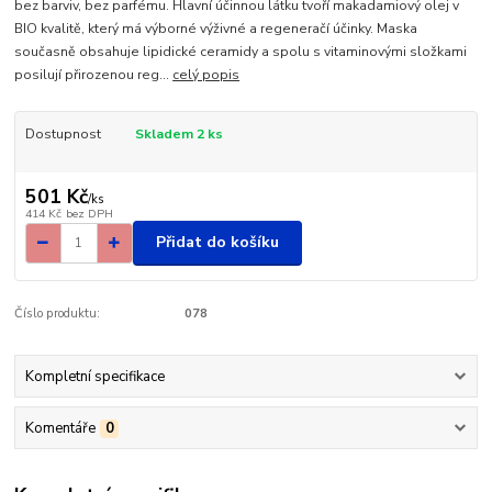
bez barviv, bez parfému. Hlavní účinnou látku tvoří makadamiový olej v
BIO kvalitě, který má výborné výživné a regeneračí účinky. Maska
současně obsahuje lipidické ceramidy a spolu s vitaminovými složkami
posilují přirozenou reg...
celý popis
Dostupnost
Skladem 2 ks
501 Kč
/
ks
414 Kč
bez DPH
Přidat do košíku
Číslo produktu:
078
Kompletní specifikace
Komentáře
0