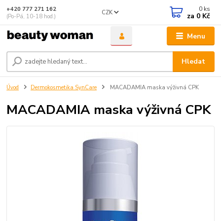
0
ks
+420 777 271 162
CZK
za
0 Kč
(Po-Pá, 10-18 hod.)
Menu
Hledat
Úvod
Dermokosmetika SynCare
MACADAMIA maska výživná CPK
MACADAMIA maska výživná CPK