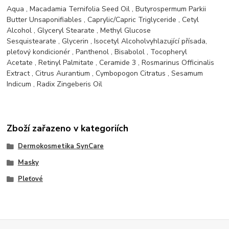
Aqua
,
Macadamia Ternifolia Seed Oil
,
Butyrospermum Parkii
Butter Unsaponifiables
,
Caprylic/Capric Triglyceride
,
Cetyl
Alcohol
,
Glyceryl Stearate
,
Methyl Glucose
Sesquistearate
,
Glycerin
,
Isocetyl Alcohol
vyhlazující přísada,
pleťový kondicionér
,
Panthenol
,
Bisabolol
,
Tocopheryl
Acetate
,
Retinyl Palmitate
,
Ceramide 3
,
Rosmarinus Officinalis
Extract
,
Citrus Aurantium
,
Cymbopogon Citratus
,
Sesamum
Indicum
,
Radix Zingeberis Oil
Zboží zařazeno v kategoriích
Dermokosmetika SynCare
Masky
Pleťové