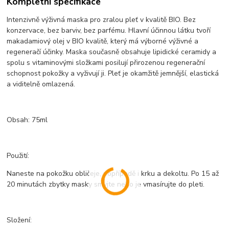
Kompletní specifikace
Intenzivně výživná maska pro zralou pleť v kvalitě BIO. Bez
konzervace, bez barviv, bez parfému. Hlavní účinnou látku tvoří
makadamiový olej v BIO kvalitě, který má výborné výživné a
regeneračí účinky. Maska současně obsahuje lipidické ceramidy a
spolu s vitaminovými složkami posilují přirozenou regenerační
schopnost pokožky a vyživují ji. Pleť je okamžitě jemnější, elastická
a viditelně omlazená.
Obsah: 75ml
Použití:
Naneste na pokožku obličeje, popřípadě i krku a dekoltu. Po 15 až
20 minutách zbytky masky smyjte nebo je vmasírujte do pleti.
Složení: