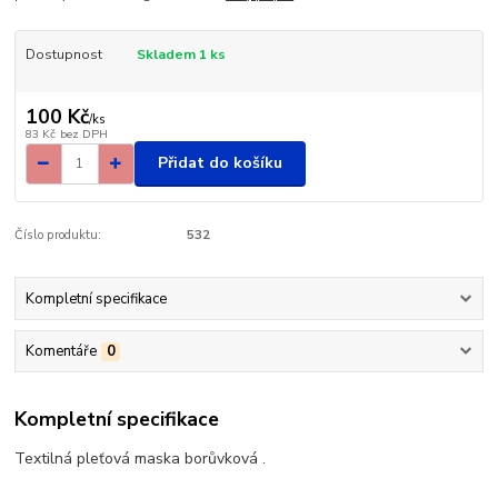
Dostupnost
Skladem 1 ks
100 Kč
/
ks
83 Kč
bez DPH
Přidat do košíku
Číslo produktu:
532
Kompletní specifikace
Komentáře
0
Kompletní specifikace
Textilná pleťová maska borůvková .