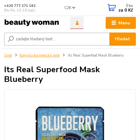
0
ks
+420 777 271 162
CZK
za
0 Kč
(Po-Pá, 10-18 hod.)
Menu
Hledat
Úvod
Korejská kosmetická péče
Its Real Superfood Mask Blueberry
Its Real Superfood Mask
Blueberry