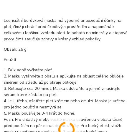
Esenciální borůvková maska má výborné antioxidační účinky na
pleť, čímž ji chrání před škodlivým prostředím a napomáhá k
celkovému lepšímu vzhledu pleti. Je bohatá na minerály a stopové
prvky, čímž zaručuje zdravý a krásný vzhled pokožky.
Obsah: 25 g
Použití:
1. Důkladně vyčistěte pleť.
2. Masku vytáhněte z obalu a aplikujte na oblast celého obličeje
směrem od středu až po okraje obličeje.
3. Relaxujte cca 20 minut. Masku odstraňte a jemně vmasírujte
sérum, které zůstalo na pleti.
4. Je-li třeba, ošetřete pleť krémem nebo emulzí. Maska je určena
pro jedno použití a nesmývá se.
5. Masku používejte 3-4 krát do týdne.
Pozn. Pro chladivý efekt, vložte masku uzavřenou v obalu těsně
před použitím na pár minut do mrazničky. Pro horký efekt, vložte
masku uzavřenou v obalu na 2-3 minuty do horké vody.