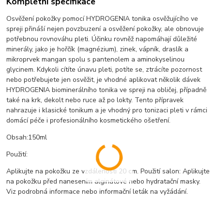
Kompletní specifikace
Osvěžení pokožky pomocí HYDROGENIA tonika osvěžujícího ve
spreji přináší nejen povzbuzení a osvěžení pokožky, ale obnovuje
potřebnou rovnováhu pleti. Účinku rovněž napomáhají důležité
minerály, jako je hořčík (magnézium), zinek, vápník, draslík a
mikroprvek mangan spolu s pantenolem a aminokyselinou
glycinem. Kdykoli cítíte únavu pleti, potíte se, ztrácíte pozornost
nebo potřebujete jen osvěžit, je vhodné aplikovat několik dávek
HYDROGENIA biominerálního tonika ve spreji na obličej, případně
také na krk, dekolt nebo ruce až po lokty. Tento přípravek
nahrazuje i klasické tonikum a je vhodný pro tonizaci pleti v rámci
domácí péče i profesionálního kosmetického ošetření.
Obsah:150ml
Použití:
Aplikujte na pokožku ze vzdálenosti 20 cm. Použití salon: Aplikujte
na pokožku před nanesením alginátové nebo hydratační masky.
Viz podrobná informace nebo informační leták na vyžádání.