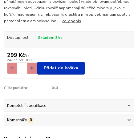
přináší nejen povzbuzení a osvěžení pokožky, ale obnovuje potřebnou
rovnováhu pleti. Účinku rovněž napomáhají důležité minerály, jako je
hořčík (magnézium), zinek, vápník, draslík a mikroprvek mangan spolu s
pantenolem a aminokyselinou...
celý popis
Dostupnost
Skladem 3 ks
299 Kč
/
ks
247 Kč
bez DPH
Přidat do košíku
Číslo produktu:
013
Kompletní specifikace
Komentáře
0