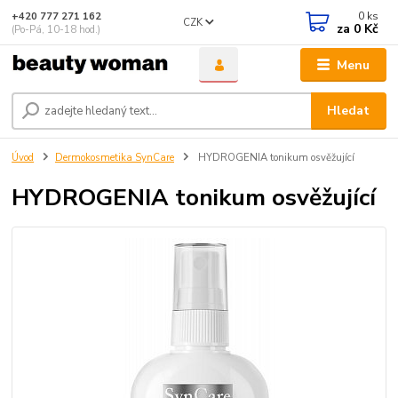
0
ks
+420 777 271 162
CZK
za
0 Kč
(Po-Pá, 10-18 hod.)
Menu
Hledat
Úvod
Dermokosmetika SynCare
HYDROGENIA tonikum osvěžující
HYDROGENIA tonikum osvěžující