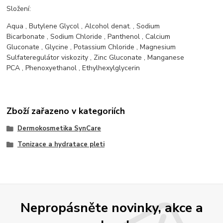
Složení:
Aqua
,
Butylene Glycol
,
Alcohol denat.
,
Sodium
Bicarbonate
,
Sodium Chloride
,
Panthenol
,
Calcium
Gluconate
,
Glycine
,
Potassium Chloride
,
Magnesium
Sulfate
regulátor viskozity
,
Zinc Gluconate
,
Manganese
PCA
,
Phenoxyethanol
,
Ethylhexylglycerin
Zboží zařazeno v kategoriích
Dermokosmetika SynCare
Tonizace a hydratace pleti
Nepropásněte novinky, akce a