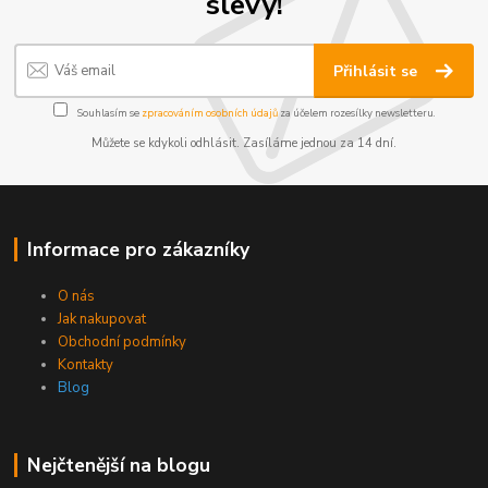
slevy!
Přihlásit se
Souhlasím se
zpracováním osobních údajů
za účelem rozesílky newsletteru.
Můžete se kdykoli odhlásit. Zasíláme jednou za 14 dní.
Informace pro zákazníky
O nás
Jak nakupovat
Obchodní podmínky
Kontakty
Blog
Nejčtenější na blogu