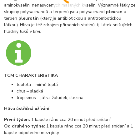
aminokyselin, nenasycených mastných kyselin. Významné látky ze
skupiny polysacharidů a terpenů jsou polysacharid
pleuran
a
terpen
pleurotin
(který je antibiotickou a antitrombotickou
látkou). Hlíva je též zdrojem přírodních statinů, tj. látek snižujících
hladiny tuků v krvi.
TCM CHARAKTERISTIKA
teplota – mírně teplá
chuť – sladká
tropismus – játra, žaludek, slezina
Hlíva ústřičná užívání:
První týden:
1 kapsle ráno cca 20 minut před snídaní.
Od druhého týdne:
1 kapsle ráno cca 20 minut před snídaní a 1
kapsle odpoledne mezi jídly.