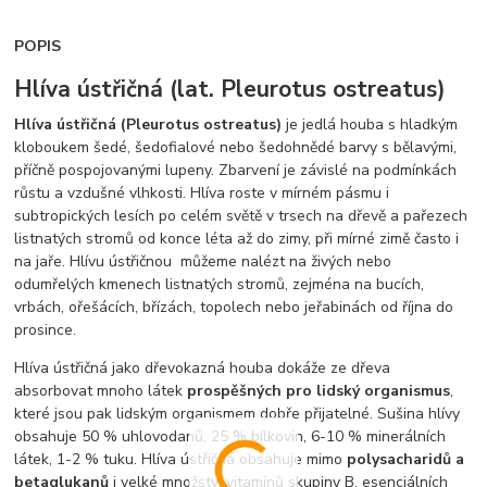
POPIS
Hlíva ústřičná (lat. Pleurotus ostreatus)
Hlíva ústřičná (Pleurotus ostreatus)
je jedlá houba s hladkým
kloboukem šedé, šedofialové nebo šedohnědé barvy s bělavými,
příčně pospojovanými lupeny. Zbarvení je závislé na podmínkách
růstu a vzdušné vlhkosti. Hlíva roste v mírném pásmu i
subtropických lesích po celém světě v trsech na dřevě a pařezech
listnatých stromů od konce léta až do zimy, při mírné zimě často i
na jaře. Hlívu ústřičnou můžeme nalézt na živých nebo
odumřelých kmenech listnatých stromů, zejména na bucích,
vrbách, ořešácích, břízách, topolech nebo jeřabinách od října do
prosince.
Hlíva ústřičná jako dřevokazná houba dokáže ze dřeva
absorbovat mnoho látek
prospěšných pro lidský organismus
,
které jsou pak lidským organismem dobře přijatelné. Sušina hlívy
obsahuje 50 % uhlovodanů, 25 % bílkovin, 6-10 % minerálních
látek, 1-2 % tuku. Hlíva ústřičná obsahuje mimo
polysacharidů a
betaglukanů
i velké množství vitamínů skupiny B, esenciálních