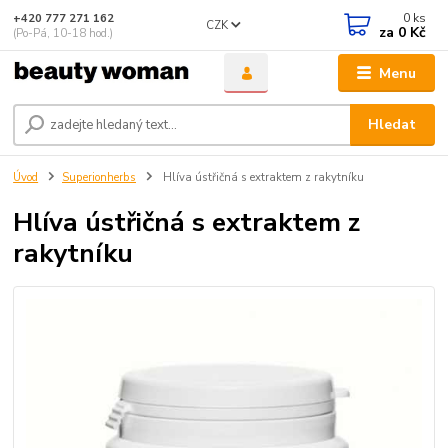
0
ks
+420 777 271 162
CZK
za
0 Kč
(Po-Pá, 10-18 hod.)
Menu
Hledat
Úvod
Superionherbs
Hlíva ústřičná s extraktem z rakytníku
Hlíva ústřičná s extraktem z
rakytníku