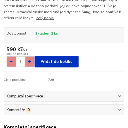
tvarem ústřice a od toho pochází i její druhové pojmenování. Hlíva je
známá i v tradiční čínské medicíně (od dynastie Sung), kde se používá k
řešení celé řady z...
celý popis
Dostupnost
Skladem 2 ks
590 Kč
/
ks
488 Kč
bez DPH
Přidat do košíku
Číslo produktu:
720
Kompletní specifikace
Komentáře
0
Kompletní specifikace