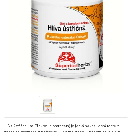
Hlíva ústřičná (lat. Pleurotus ostreatus) je jedlá houba, která roste v
trsech na stromech či pařezech. Hlíva má klobouk připomínající svým