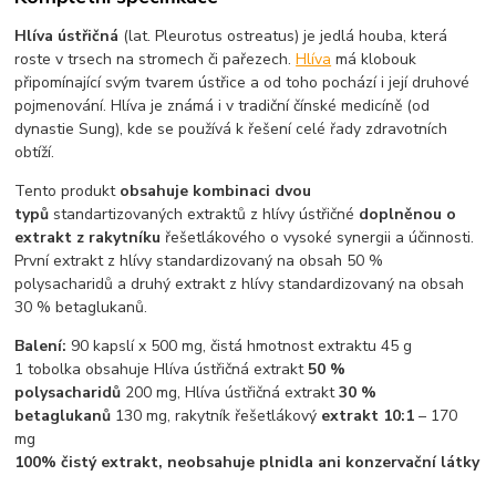
Hlíva ústřičná
(lat. Pleurotus ostreatus) je jedlá houba, která
roste v trsech na stromech či pařezech.
Hlíva
má klobouk
připomínající svým tvarem ústřice a od toho pochází i její druhové
pojmenování. Hlíva je známá i v tradiční čínské medicíně (od
dynastie Sung), kde se používá k řešení celé řady zdravotních
obtíží.
Tento produkt
obsahuje kombinaci dvou
typů
standartizovaných extraktů z hlívy ústřičné
doplněnou o
extrakt z rakytníku
řešetlákového o vysoké synergii a účinnosti.
První extrakt z hlívy standardizovaný na obsah 50 %
polysacharidů a druhý extrakt z hlívy standardizovaný na obsah
30 % betaglukanů.
Balení:
90 kapslí x 500 mg, čistá hmotnost extraktu 45 g
1 tobolka obsahuje Hlíva ústřičná extrakt
50 %
polysacharidů
200 mg, Hlíva ústřičná extrakt
30 %
betaglukanů
130 mg, rakytník řešetlákový
extrakt 10:1
– 170
mg
100% čistý extrakt, neobsahuje plnidla ani konzervační látky