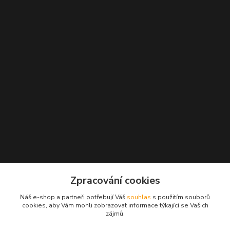
Kontakty
Zpracování cookies
+420 777 271 162
Náš e-shop a partneři potřebují Váš
souhlas
s použitím souborů
(Po-Pá, 10-18 hod.)
cookies, aby Vám mohli zobrazovat informace týkající se Vašich
zájmů.
info@beautywoman.cz