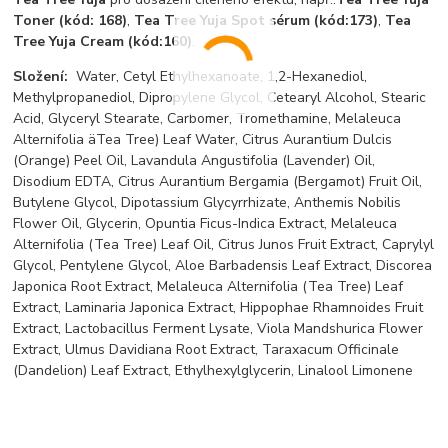
Toner (kód: 168)
,
Tea Tree Yuja Spot sérum (kód:173)
,
Tea
Tree Yuja Cream (kód:160)
.
Složení:
Water, Cetyl Ethylhexanoate, 1,2-Hexanediol,
Methylpropanediol, Dipropylene Glycol, Cetearyl Alcohol, Stearic
Acid, Glyceryl Stearate, Carbomer, Tromethamine, Melaleuca
Alternifolia äTea Tree) Leaf Water, Citrus Aurantium Dulcis
(Orange) Peel Oil, Lavandula Angustifolia (Lavender) Oil,
Disodium EDTA, Citrus Aurantium Bergamia (Bergamot) Fruit Oil,
Butylene Glycol, Dipotassium Glycyrrhizate, Anthemis Nobilis
Flower Oil, Glycerin, Opuntia Ficus-Indica Extract, Melaleuca
Alternifolia (Tea Tree) Leaf Oil, Citrus Junos Fruit Extract, Caprylyl
Glycol, Pentylene Glycol, Aloe Barbadensis Leaf Extract, Discorea
Japonica Root Extract, Melaleuca Alternifolia (Tea Tree) Leaf
Extract, Laminaria Japonica Extract, Hippophae Rhamnoides Fruit
Extract, Lactobacillus Ferment Lysate, Viola Mandshurica Flower
Extract, Ulmus Davidiana Root Extract, Taraxacum Officinale
(Dandelion) Leaf Extract, Ethylhexylglycerin, Linalool Limonene