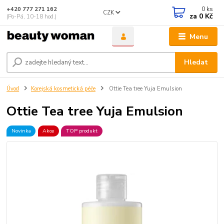
0
ks
+420 777 271 162
CZK
za
0 Kč
(Po-Pá, 10-18 hod.)
Menu
Hledat
Úvod
Korejská kosmetická péče
Ottie Tea tree Yuja Emulsion
Ottie Tea tree Yuja Emulsion
Novinka
Akce
TOP produkt