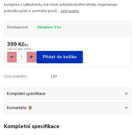
komplex s laktobacily má silné antimikrobiální účinky, regeneruje
pokožku pleti a pomáha posil...
celý popis
Dostupnost
Skladem 2 ks
399 Kč
/
ks
330 Kč
bez DPH
Přidat do košíku
Číslo produktu:
123
Kompletní specifikace
Komentáře
0
Kompletní specifikace