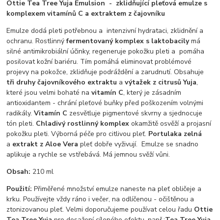
Ottie Tea Tree Yuja Emulsion - zklidňující pleťová emulze s
komplexem vitamínů C a extraktem z čajovníku
Emulze dodá pleti potřebnou a intenzivní hydrataci, zklidnění a
ochranu. Rostlinný
fermentovaný komplex s laktobacily
má
silné antimikrobiální účinky, regeneruje pokožku pleti a pomáha
posilovat kožní bariéru. Tím pomáhá eliminovat problémové
projevy na pokožce, zklidňuje podráždění a zarudnutí. Obsahuje
tři druhy čajovníkového extraktu
a
výtažek z citrusů Yuja
,
které jsou velmi bohaté na
vitamín C
, který je zásadním
antioxidantem - chrání pleťové buňky před poškozením volnými
radikály.
Vitamín C
zesvětluje pigmentové skvrny a sjednocuje
tón pleti.
Chladivý rostlinný komplex
okamžitě osvěží a projasní
pokožku pleti. Výborná péče pro citlivou pleť.
Portulaka zelná
a
extrakt z Aloe Vera
pleť dobře vyživují. Emulze se snadno
aplikuje a rychle se vstřebává. Má jemnou svěží vůni.
Obsah:
210 ml
Použití:
Přiměřené množství emulze naneste na pleť obličeje a
krku. Používejte vždy ráno i večer, na odlíčenou - očištěnou a
ztonizovanou pleť. Velmi doporučujeme používat celou řadu
Ottie
Tea Tree Yuja
pro dosažení cíleného efektu, např.:
Tea Tree Yuja