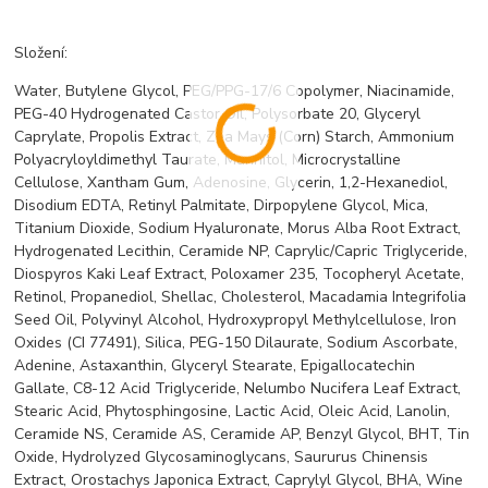
Složení:
Water, Butylene Glycol, PEG/PPG-17/6 Copolymer, Niacinamide,
PEG-40 Hydrogenated Castor Oil, Polysorbate 20, Glyceryl
Caprylate, Propolis Extract, Zea Mays (Corn) Starch, Ammonium
Polyacryloyldimethyl Taurate, Mannitol, Microcrystalline
Cellulose, Xantham Gum, Adenosine, Glycerin, 1,2-Hexanediol,
Disodium EDTA, Retinyl Palmitate, Dirpopylene Glycol, Mica,
Titanium Dioxide, Sodium Hyaluronate, Morus Alba Root Extract,
Hydrogenated Lecithin, Ceramide NP, Caprylic/Capric Triglyceride,
Diospyros Kaki Leaf Extract, Poloxamer 235, Tocopheryl Acetate,
Retinol, Propanediol, Shellac, Cholesterol, Macadamia Integrifolia
Seed Oil, Polyvinyl Alcohol, Hydroxypropyl Methylcellulose, Iron
Oxides (CI 77491), Silica, PEG-150 Dilaurate, Sodium Ascorbate,
Adenine, Astaxanthin, Glyceryl Stearate, Epigallocatechin
Gallate, C8-12 Acid Triglyceride, Nelumbo Nucifera Leaf Extract,
Stearic Acid, Phytosphingosine, Lactic Acid, Oleic Acid, Lanolin,
Ceramide NS, Ceramide AS, Ceramide AP, Benzyl Glycol, BHT, Tin
Oxide, Hydrolyzed Glycosaminoglycans, Saururus Chinensis
Extract, Orostachys Japonica Extract, Caprylyl Glycol, BHA, Wine