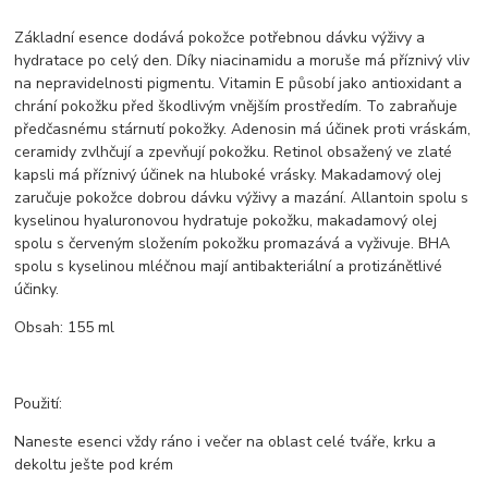
Základní esence dodává pokožce potřebnou dávku výživy a
hydratace po celý den. Díky niacinamidu a moruše má příznivý vliv
na nepravidelnosti pigmentu. Vitamin E působí jako antioxidant a
chrání pokožku před škodlivým vnějším prostředím. To zabraňuje
předčasnému stárnutí pokožky. Adenosin má účinek proti vráskám,
ceramidy zvlhčují a zpevňují pokožku. Retinol obsažený ve zlaté
kapsli má příznivý účinek na hluboké vrásky. Makadamový olej
zaručuje pokožce dobrou dávku výživy a mazání. Allantoin spolu s
kyselinou hyaluronovou hydratuje pokožku, makadamový olej
spolu s červeným složením pokožku promazává a vyživuje. BHA
spolu s kyselinou mléčnou mají antibakteriální a protizánětlivé
účinky.
Obsah: 155 ml
Použití:
Naneste esenci vždy ráno i večer na oblast celé tváře, krku a
dekoltu ješte pod krém