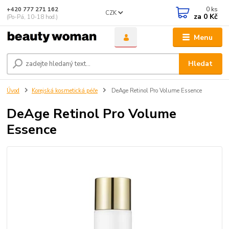
0
ks
+420 777 271 162
CZK
za
0 Kč
(Po-Pá, 10-18 hod.)
Menu
Hledat
Úvod
Korejská kosmetická péče
DeAge Retinol Pro Volume Essence
DeAge Retinol Pro Volume
Essence