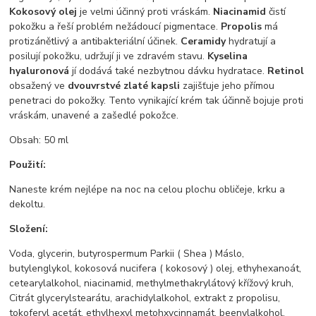
Kokosový olej
je velmi účinný proti vráskám.
Niacinamid
čistí
pokožku a řeší problém nežádoucí pigmentace.
Propolis
má
protizánětlivý a antibakteriální účinek.
Ceramidy
hydratují a
posilují pokožku, udržují ji ve zdravém stavu.
Kyselina
hyaluronová
jí dodává také nezbytnou dávku hydratace.
Retinol
obsažený ve
dvouvrstvé zlaté kapsli
zajišťuje jeho přímou
penetraci do pokožky. Tento vynikající krém tak účinně bojuje proti
vráskám, unavené a zašedlé pokožce.
Obsah: 50 ml
Použití:
Naneste krém nejlépe na noc na celou plochu obličeje, krku a
dekoltu.
Složení:
Voda, glycerin, butyrospermum Parkii ( Shea ) Máslo,
butylenglykol, kokosová nucifera ( kokosový ) olej, ethyhexanoát,
cetearylalkohol, niacinamid, methylmethakrylátový křížový kruh,
Citrát glycerylstearátu, arachidylalkohol, extrakt z propolisu,
tokoferyl acetát, ethylhexyl metohxycinnamát, beenylalkohol,