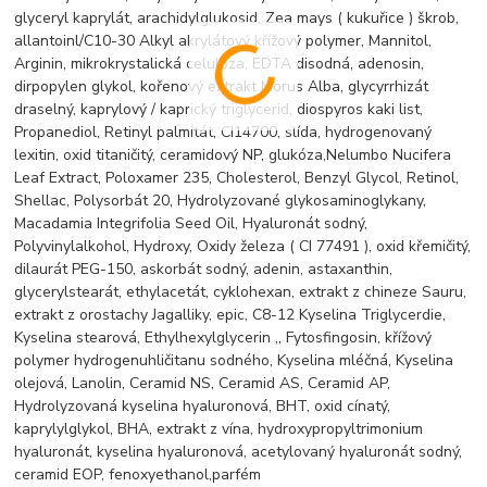
glyceryl kaprylát, arachidylglukosid, Zea mays ( kukuřice ) škrob,
allantoinl/C10-30 Alkyl akrylátový křížový polymer, Mannitol,
Arginin, mikrokrystalická celulóza, EDTA disodná, adenosin,
dirpopylen glykol, kořenový extrakt Morus Alba, glycyrrhizát
draselný, kaprylový / kaprický triglycerid, diospyros kaki list,
Propanediol, Retinyl palmitát, CI14700, slída, hydrogenovaný
lexitin, oxid titaničitý, ceramidový NP, glukóza,Nelumbo Nucifera
Leaf Extract, Poloxamer 235, Cholesterol, Benzyl Glycol, Retinol,
Shellac, Polysorbát 20, Hydrolyzované glykosaminoglykany,
Macadamia Integrifolia Seed Oil, Hyaluronát sodný,
Polyvinylalkohol, Hydroxy, Oxidy železa ( CI 77491 ), oxid křemičitý,
dilaurát PEG-150, askorbát sodný, adenin, astaxanthin,
glycerylstearát, ethylacetát, cyklohexan, extrakt z chineze Sauru,
extrakt z orostachy Jagalliky, epic, C8-12 Kyselina Triglycerdie,
Kyselina stearová, Ethylhexylglycerin ,, Fytosfingosin, křížový
polymer hydrogenuhličitanu sodného, Kyselina mléčná, Kyselina
olejová, Lanolin, Ceramid NS, Ceramid AS, Ceramid AP,
Hydrolyzovaná kyselina hyaluronová, BHT, oxid cínatý,
kaprylylglykol, BHA, extrakt z vína, hydroxypropyltrimonium
hyaluronát, kyselina hyaluronová, acetylovaný hyaluronát sodný,
ceramid EOP, fenoxyethanol,parfém