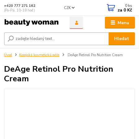
0
ks
+420 777 271 162
CZK
za
0 Kč
(Po-Pá, 10-18 hod.)
Menu
Hledat
Úvod
Korejská kosmetická péče
DeAge Retinol Pro Nutrition Cream
DeAge Retinol Pro Nutrition
Cream