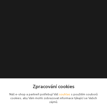
Kontakty
Zpracování cookies
+420 777 271 162
Náš e-shop a partneři potřebují Váš
souhlas
s použitím souborů
(Po-Pá, 10-18 hod.)
cookies, aby Vám mohli zobrazovat informace týkající se Vašich
zájmů.
info@beautywoman.cz