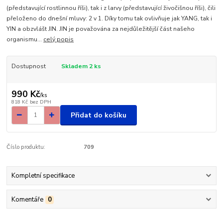
(představující rostlinnou říši), tak i z larvy (představující živočišnou říši), čili
přeloženo do dnešní mluvy: 2 v 1. Díky tomu tak ovlivňuje jak YANG, tak i
YIN a obzvlášt JIN. JIN je považována za nejdůležitější část našeho
organismu...
celý popis
Dostupnost
Skladem 2 ks
990 Kč
/
ks
818 Kč
bez DPH
Přidat do košíku
Číslo produktu:
709
Kompletní specifikace
Komentáře
0