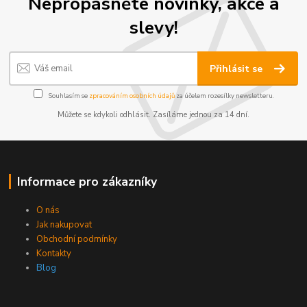
Nepropásněte novinky, akce a
slevy!
Přihlásit se
Souhlasím se
zpracováním osobních údajů
za účelem rozesílky newsletteru.
Můžete se kdykoli odhlásit. Zasíláme jednou za 14 dní.
Informace pro zákazníky
O nás
Jak nakupovat
Obchodní podmínky
Kontakty
Blog