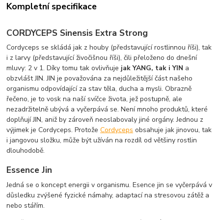
Kompletní specifikace
CORDYCEPS Sinensis Extra Strong
Cordyceps se skládá jak z houby (představující rostlinnou říši), tak
i z larvy (představující živočišnou říši), čili přeloženo do dnešní
mluvy: 2 v 1. Díky tomu tak ovlivňuje
jak YANG, tak i YIN
a
obzvlášt JIN. JIN je považována za nejdůležitější část našeho
organismu odpovídající za stav těla, ducha a mysli. Obrazně
řečeno, je to vosk na naší svíčce života, jež postupně, ale
nezadržitelně ubývá a vyčerpává se. Není mnoho produktů, které
doplňují JIN, aniž by zároveň neoslabovaly jiné orgány. Jednou z
výjimek je Cordyceps. Protože
Cordyceps
obsahuje jak jinovou, tak
i jangovou složku, může být užíván na rozdíl od většiny rostlin
dlouhodobě.
Essence Jin
Jedná se o koncept energii v organismu. Esence jin se vyčerpává v
důsledku zvýšené fyzické námahy, adaptací na stresovou zátěž a
nebo stářím.