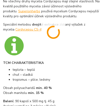
Ne všechny druhy mycelia Cordycepsu mají stejné vlastnosti. Na
kvalitě použitého mycelia závisí účinnost výsledného
produktu.
Superionherbs
používá mycelium Cordycepsu nejvyšší
kvality pro optimální účinek výsledného produktu.
Speciální metodou
dvojité extrakce
získaný výtažek z
mycelia
Cordycepsu CS-4
TCM CHARAKTERISTIKA
teplota – teplá
chuť – sladká
tropismus – plíce, ledviny
Obsah polysacharidů
min. 40 %
Obsah manitolu
min. 15 %
Balení:
90 kapslí x 500 mg tj. 45 g