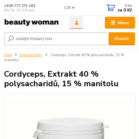
0
ks
+420 777 271 162
CZK
za
0 Kč
(Po-Pá, 10-18 hod.)
Menu
Hledat
Úvod
Superionherbs
Cordyceps, Extrakt 40 % polysacharidů, 15 %
manitolu
Cordyceps, Extrakt 40 %
polysacharidů, 15 % manitolu