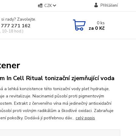
Přihlášení
CZK
 si rady? Zavolejte.
0
ks
 777 271 162
za
0 Kč
, 10-18 hod.)
tener
m In Cell Ritual tonizační zjemňující voda
ná a lehká konzistence této tonizační vody pleť hydratuje,
uje a revitalizuje. Niacinamid působí proti pigmentovým
ostem. Extrakt z červeného vína má jedinečný antioxidační
 působí proti volným radikálům a škodlivé oxidaci. Zabraňuje
ení pokožky. Dodává jí potřebnou dáv...
celý popis