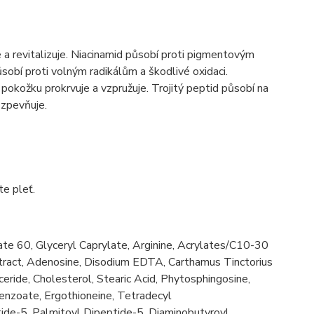
e a revitalizuje. Niacinamid působí proti pigmentovým
sobí proti volným radikálům a škodlivé oxidaci.
pokožku prokrvuje a vzpružuje. Trojitý peptid působí na
 zpevňuje.
te pleť.
ate 60, Glyceryl Caprylate, Arginine, Acrylates/C10-30
tract, Adenosine, Disodium EDTA, Carthamus Tinctorius
ride, Cholesterol, Stearic Acid, Phytosphingosine,
Benzoate, Ergothioneine, Tetradecyl
tide-5, Palmitoyl Dipeptide-5, Diaminobutyroyl