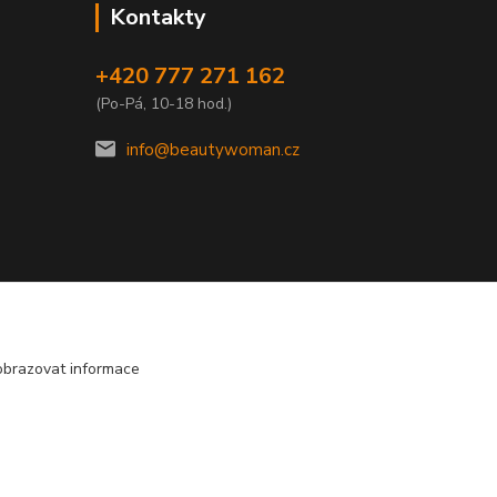
Kontakty
+420 777 271 162
(Po-Pá, 10-18 hod.)
info@beautywoman.cz
obrazovat informace