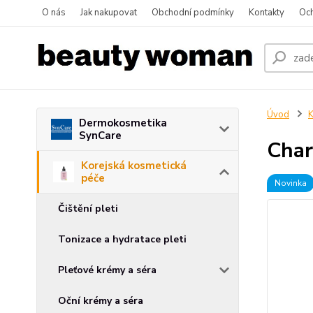
O nás
Jak nakupovat
Obchodní podmínky
Kontakty
Oc
Úvod
K
Dermokosmetika
SynCare
Char
Korejská kosmetická
péče
Novinka
Čištění pleti
Tonizace a hydratace pleti
Pleťové krémy a séra
Oční krémy a séra