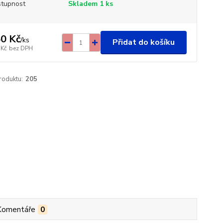
tupnost
Skladem 1 ks
0 Kč
/
ks
Přidat do košíku
 Kč
bez DPH
roduktu:
205
Komentáře
0