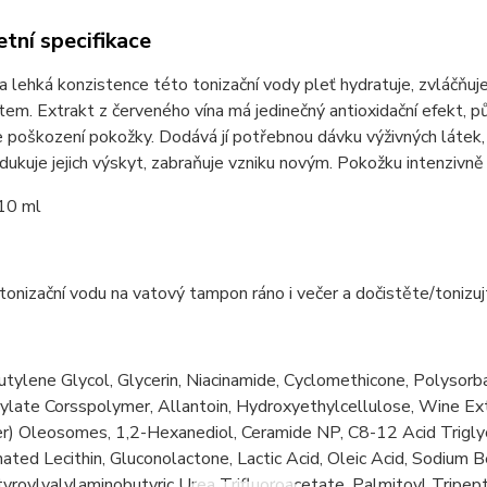
tní specifikace
a lehká konzistence této tonizační vody pleť hydratuje, zvláčňuj
em. Extrakt z červeného vína má jedinečný antioxidační efekt, pů
 poškození pokožky. Dodává jí potřebnou dávku výživných látek, 
edukuje jejich výskyt, zabraňuje vzniku novým. Pokožku intenzivně
10 ml
onizační vodu na vatový tampon ráno i večer a dočistěte/tonizuj
tylene Glycol, Glycerin, Niacinamide, Cyclomethicone, Polysorb
rylate Corsspolymer, Allantoin, Hydroxyethylcellulose, Wine Ex
r) Oleosomes, 1,2-Hexanediol, Ceramide NP, C8-12 Acid Triglyce
ted Lecithin, Gluconolactone, Lactic Acid, Oleic Acid, Sodium 
roylvalylaminobutyric Urea Trifluoroacetate, Palmitoyl Tripep