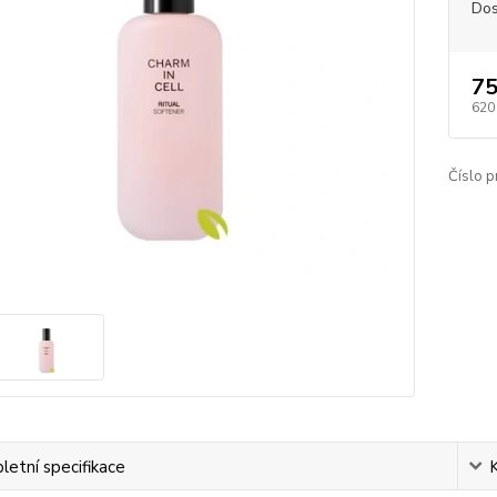
Dos
75
620
Číslo p
etní specifikace