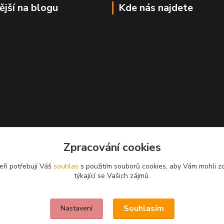
ější na blogu
Kde nás najdete
Zpracování cookies
eři potřebují Váš
souhlas
s použitím souborů cookies, aby Vám mohli z
týkající se Vašich zájmů.
Souhlasím
Nastavení