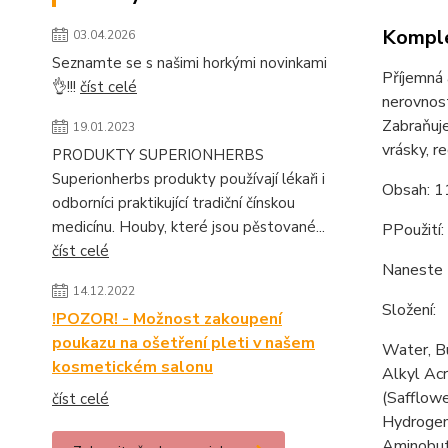
Komple
03.04.2026
Seznamte se s našimi horkými novinkami
Příjemná 
👌!!!
číst celé
nerovnost
Zabraňuje
19.01.2023
vrásky, r
PRODUKTY SUPERIONHERBS
Superionherbs produkty používají lékaři i
Obsah: 1
odborníci praktikující tradiční čínskou
medicínu. Houby, které jsou pěstované...
PPoužití:
číst celé
Naneste t
14.12.2022
Složení:
!POZOR! - Možnost zakoupení
poukazu na ošetření pleti v našem
Water, Bu
kosmetickém salonu
Alkyl Ac
(Safflowe
číst celé
Hydrogena
Aminobuty