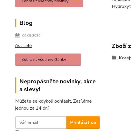
Zobrazit všechny novinky
Hydroxyt
Blog
06.05.2026
Zboží 
číst celé
Korej
Zobrazit všechny články
Nepropásněte novinky, akce
a slevy!
Můžete se kdykoli odhlásit. Zasíláme
jednou za 14 dní.
Přihlásit se