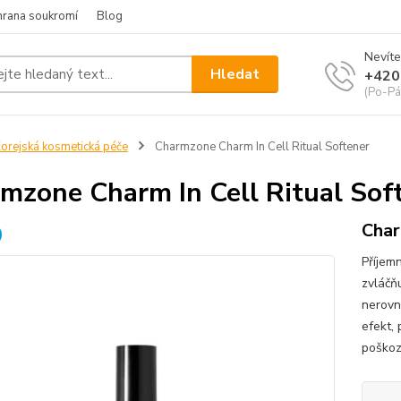
hrana soukromí
Blog
Nevíte
Hledat
+420
(Po-Pá
orejská kosmetická péče
Charmzone Charm In Cell Ritual Softener
mzone Charm In Cell Ritual Sof
Char
Příjem
zvláčň
nerovn
efekt,
poškoz