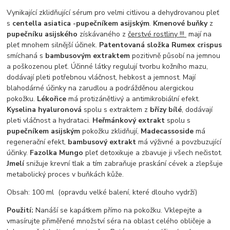
Vynikající zklidňující sérum pro velmi citlivou a dehydrovanou pleť
s
centella asiatica -
pupečníkem asijským
.
Kmenové buňky
z
pupečníku
asijského
získávaného z
čerstvé rostliny !!!
mají na
pleť mnohem silnější účinek.
Patentovaná složka
Rumex crispus
smíchaná s
bambusovým extraktem
pozitivně působí na jemnou
a poškozenou pleť. Účinné látky regulují tvorbu kožního mazu,
dodávají pleti potřebnou vláčnost, hebkost a jemnost. Mají
blahodárné účinky na zarudlou a podrážděnou alergickou
pokožku.
Lékořice
má protizánětlivý a antimikrobiální efekt.
Kyselina hyaluronová
spolu s extraktem z
břízy bílé
, dodávají
pleti vláčnost a hydrataci.
Heřmánkový extrakt
spolu s
pupečníkem asijským
pokožku zklidňují,
Madecassoside
má
regenerační efekt,
bambusový extrakt
má výživné a povzbuzující
účinky.
Fazolka Mungo
pleť detoxikuje a zbavuje ji všech nečistot.
Jmelí
snižuje krevní tlak a tím zabraňuje praskání cévek a zlepšuje
metabolický proces v buňkách kůže.
Obsah: 100 ml (opravdu velké balení, které dlouho vydrží)
Použití:
Nanáší se kapátkem přímo na pokožku. Vklepejte a
vmasírujte přiměřené množství séra na oblast celého obličeje a