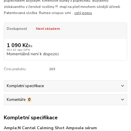
pupečníkem asijským. Kmenové buňky z pupečníku asijského
získávaného z čerstvé rostliny !!! mají na pleť mnohem silnější účinek.
Patentovaná složka Rumex crispus smí...
celý popis
Dostupnost
Není skladem
1 090 Kč
/
ks
901 Kč
bez DPH
Momentálně není k dispozici
Číslo produktu:
203
Kompletní specifikace
Komentáře
0
Kompletní specifikace
Ample:N Centel Calming Shot Ampoule sérum