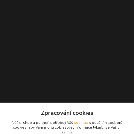
Kontakty
Zpracování cookies
+420 777 271 162
Náš e-shop a partneři potřebují Váš
souhlas
s použitím souborů
(Po-Pá, 10-18 hod.)
cookies, aby Vám mohli zobrazovat informace týkající se Vašich
zájmů.