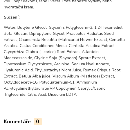
krku, popř.dekoltu, ráno i večer. Poté naneste výživný nebo
hydratační krém.
Složení:
Water, Butylene Glycol, Glycerin, Polyglycerin-3, 1,2-Hexanediol,
Beta-Glucan, Dipropylene Glycol, Phaseolus Radiatus Seed
Extract, Chamomilla Recutita (Matricaria) Flower Extract, Centella
Asiatica Callus Conditioned Media, Centella Asiatica Extract,
Glycyrrhiza Glabra (Licorice) Root Extract, Allantoin,
Madecassoside, Glycine Soja (Soybean) Sprout Extract,
Dipotassium Glycyrrhizate, Arginine, Sodium Hyaluronate,
Hyaluronic Acid, Phyllostachys Nigra Juice, Rumex Crispus Root
Extract, Betula Alba juice, Viscum Album (Mistletoe) Extract,
Octyldodeceth-16, Polyquaternium-51, Ammonium
Acryloyldimethyltaurate/VP Copolymer, Caprylic/Capric
Triglyceride, Citric Acid, Disodium EDTA
Komentáře
0