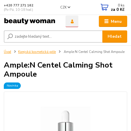
0
ks
+420 777 271 162
CZK
za
0 Kč
(Po-Pá, 10-18 hod.)
Menu
Hledat
Úvod
Korejská kosmetická péče
Ample:N Centel Calming Shot Ampoule
Ample:N Centel Calming Shot
Ampoule
Novinka