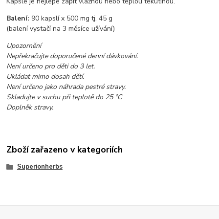
Kapsle je nejlépe zapít vlažnou nebo teplou tekutinou.
Balení:
90 kapslí x 500 mg tj. 45 g
(balení vystačí na 3 měsíce užívání)
Upozornění
Nepřekračujte doporučené denní dávkování.
Není určeno pro děti do 3 let.
Ukládat mimo dosah dětí.
Není určeno jako náhrada pestré stravy.
Skladujte v suchu při teplotě do 25
°C
Doplněk stravy.
Zboží zařazeno v kategoriích
Superionherbs