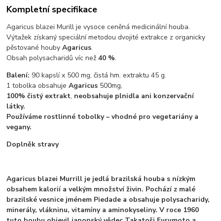
Kompletní specifikace
Agaricus blazei Murill je vysoce ceněná medicinální houba.
Výtažek získaný speciální metodou dvojité extrakce z organicky
pěstované houby
Agaricus
.
Obsah polysacharidů víc než
40 %
.
Balení:
90 kapslí x 500 mg, čistá hm. extraktu 45 g.
1 tobolka obsahuje
Agaricus
500mg,
100% čistý extrakt
,
neobsahuje plnidla ani konzervační
látky.
Používáme rostlinné tobolky – vhodné pro vegetariány a
vegany.
Doplněk stravy
Agaricus blazei Murrill je jedlá brazilská houba s nízkým
obsahem kalorií a velkým množství živin. Pochází z malé
brazilské vesnice jménem Piedade a obsahuje polysacharidy,
minerály, vlákninu, vitamíny a aminokyseliny. V roce 1960
tuto houbu objevil japonský vědec Takatoši Furumoto a