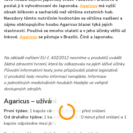
poslal ji k vyhodnocení do Japonska.
Agaricus
má vyšší
obsah bílkovin a sacharidů než většina ostatních hub.
Navzdory těmto nutričním hodnotám se většina nadšení a
zájmu obklopujícího houbu Agaricus blazei týká jejích
vlastností. Používá se mnoho staletí a v jeho účinky věřili už
Inkové.
Agaricus
se pěstuje v Brazílii, Číně a Japonsku.
Na základě nařízení EU č. 432/2012 nesmíme u produktů uvádět
žádná zdravotní tvrzení, která by odkazovala na jejich léčivé účinky.
Původní informativní texty jsme přizpůsobili platné legislativě.
U produktů tedy mnoho informací nenajdete. Informace
o jednotlivých medicinálních houbách hledejte ve veřejně
dostupných zdrojích.
Agaricus – užívání:
První týden:
1 kapsle ráno cca 20 minut před snídaní.
Od druhého týdne:
1 kapsle ráno cca 20 minut před snídaní a 1
kapsle odpoledne mezi jídly.