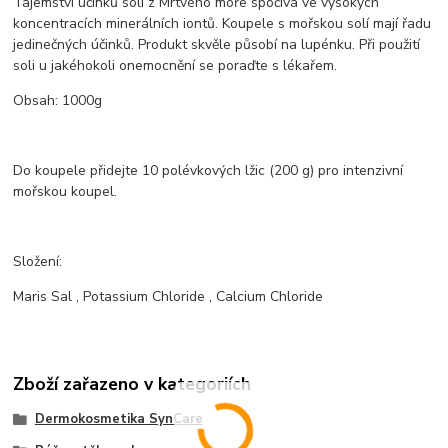
Tajemství účinků soli z Mrtvého moře spočívá ve vysokých
koncentracích minerálních iontů. Koupele s mořskou solí mají řadu
jedinečných účinků. Produkt skvěle působí na lupénku. Při použití
soli u jakéhokoli onemocnění se poraďte s lékařem.
Obsah: 1000g
Do koupele přidejte 10 polévkových lžic (200 g) pro intenzivní
mořskou koupel.
Složení:
Maris Sal
,
Potassium Chloride
,
Calcium Chloride
Zboží zařazeno v kategoriích
Dermokosmetika SynCare