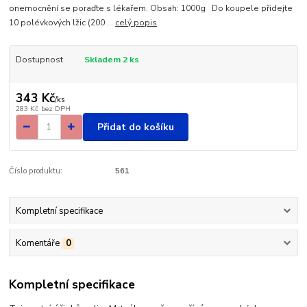
onemocnění se poraďte s lékařem. Obsah: 1000g Do koupele přidejte
10 polévkových lžic (200 ...
celý popis
Dostupnost
Skladem 2 ks
343 Kč
/
ks
283 Kč
bez DPH
Přidat do košíku
Číslo produktu:
561
Kompletní specifikace
Komentáře
0
Kompletní specifikace