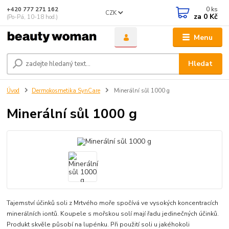
0
ks
+420 777 271 162
CZK
za
0 Kč
(Po-Pá, 10-18 hod.)
Menu
Hledat
Úvod
Dermokosmetika SynCare
Minerální sůl 1000 g
Minerální sůl 1000 g
Tajemství účinků soli z Mrtvého moře spočívá ve vysokých koncentracích
minerálních iontů. Koupele s mořskou solí mají řadu jedinečných účinků.
Produkt skvěle působí na lupénku. Při použití soli u jakéhokoli