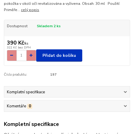
pokožka v okolí očí revitalizována a vyživena. Obsah: 30 ml Použití:
Priměře...
celý popis
Dostupnost
Skladem 2 ks
390 Kč
/
ks
322 Kč
bez DPH
Přidat do košíku
Číslo produktu:
197
Kompletní specifikace
Komentáře
0
Kompletní specifikace