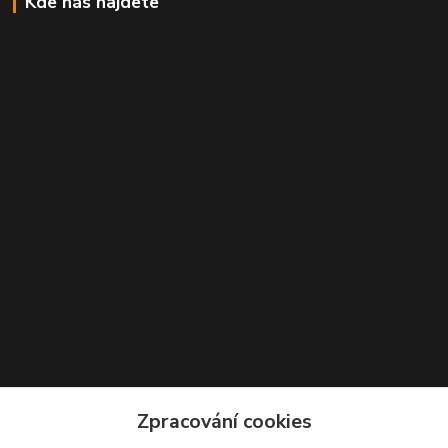
Kde nás najdete
Kontakty
Zpracování cookies
+420 777 271 162