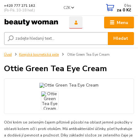
0
ks
+420 777 271 162
CZK
za
0 Kč
(Po-Pá, 10-18 hod.)
Menu
Hledat
Úvod
Korejská kosmetická péče
Ottie Green Tea Eye Cream
Ottie Green Tea Eye Cream
Oční krém se zeleným čajem příznivě působí na oblast jemné pokožky v
oblasti kolem očí i proti otokům. Má antibakteriální účinky, pleť hydratuje
a dodává jí pevnost a pružnost. Díky základní složce ze zeleného čaje je