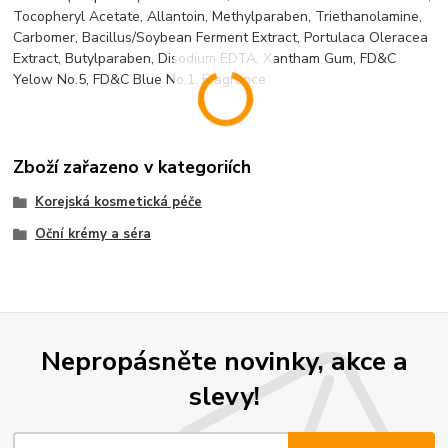
Tocopheryl Acetate, Allantoin, Methylparaben, Triethanolamine,
Carbomer, Bacillus/Soybean Ferment Extract, Portulaca Oleracea
Extract, Butylparaben, Disodium EDTA, Xantham Gum, FD&C
Yelow No.5, FD&C Blue No.1, Fragrance
Zboží zařazeno v kategoriích
Korejská kosmetická péče
Oční krémy a séra
Nepropásněte novinky, akce a
slevy!