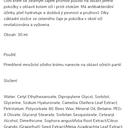
Oční krém se zeleným čajem příznivě působí na oblast jemné
pokožky v oblasti kolem očí i proti otokům. Má antibakteriální
účinky, pleť hydratuje a dodává jí pevnost a pružnost. Díky
základní složce ze zeleného čaje je pokožka v okolí očí
revitalizována a vyživena.
Obsah: 30 ml
Použití:
Priměřené množství očního krému naneste na oblast očních partií.
Složení:
Water, Cetyl Ethylhexanoate, Dipropylene Glycol, Sorbitol,
Glycerine, Sodium Hyaluronate, Camellia Oleifera Leaf Extract,
Petrolatum, Polysorbate 60, Bees Wax, Mineral Oil, Betaine, PEG-
4 Olivate, Glyceryl Stearate, Sorbitan Sesquioleate, Cetearyl
Alcohol, Dimethicone, Sophora angustifolia Root Extract/Citrus
Grandis (Grapefruit) Seed Extract/Melia Azadirachta Leaf Extract,