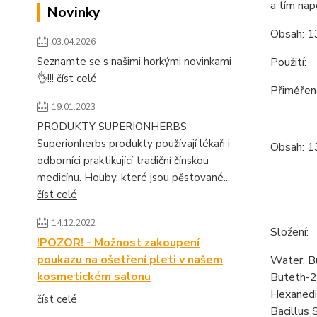
a tím na
Novinky
Obsah: 1
03.04.2026
Seznamte se s našimi horkými novinkami
Použití:
👌!!!
číst celé
Přiměřené
19.01.2023
PRODUKTY SUPERIONHERBS
Superionherbs produkty používají lékaři i
Obsah: 1
odborníci praktikující tradiční čínskou
medicínu. Houby, které jsou pěstované...
číst celé
14.12.2022
Složení:
!POZOR! - Možnost zakoupení
poukazu na ošetření pleti v našem
Water, B
kosmetickém salonu
Buteth-26
Hexanedi
číst celé
Bacillus 