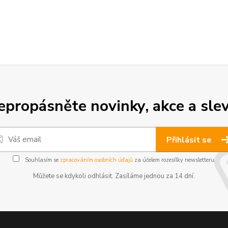
epropásněte novinky, akce a slev
Přihlásit se
Souhlasím se
zpracováním osobních údajů
za účelem rozesílky newsletteru.
Můžete se kdykoli odhlásit. Zasíláme jednou za 14 dní.