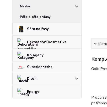
Masky
Péče o tělo a vlasy
Séra na řasy
Dekorativní kosmetika
Kompl
Kolageny
Komple
Superionherbs
Gold Pre
Diochi
Energy
Protivrás
potřebnou