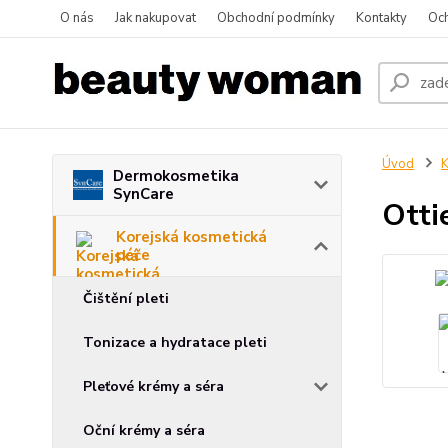
O nás
Jak nakupovat
Obchodní podmínky
Kontakty
Oc
Úvod
K
Dermokosmetika
SynCare
Otti
Korejská kosmetická
péče
Čištění pleti
Tonizace a hydratace pleti
Pleťové krémy a séra
Oční krémy a séra