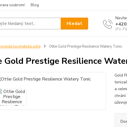
hrana soukromí
Blog
Nevíte
Hledat
+420
(Po-Pá
orejská kosmetická péče
Ottie Gold Prestige Resilience Watery Tonic
e Gold Prestige Resilience Wate
Gold P
toniza
a velmi
chrání 
účinný
Dos