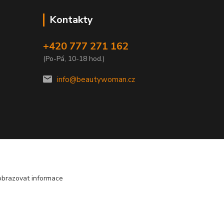
Kontakty
+420 777 271 162
(Po-Pá, 10-18 hod.)
info@beautywoman.cz
obrazovat informace