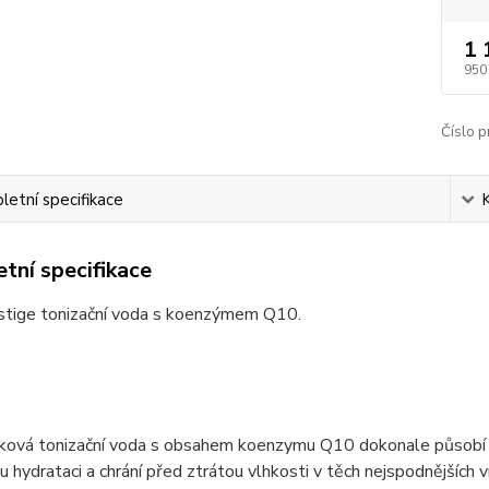
1 
950
Číslo p
etní specifikace
tní specifikace
stige tonizační voda s koenzýmem Q10.
ková tonizační voda s obsahem koenzymu Q10 dokonale působí na s
 hydrataci a chrání před ztrátou vlhkosti v těch nejspodnějších 