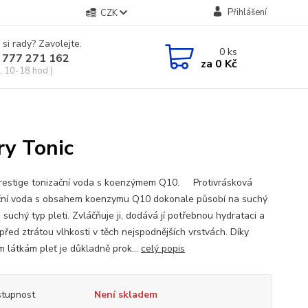
Přihlášení
CZK
 si rady? Zavolejte.
0
ks
 777 271 162
za
0 Kč
, 10-18 hod.)
ry Tonic
restige tonizační voda s koenzýmem Q10. Protivrásková
ční voda s obsahem koenzymu Q10 dokonale působí na suchý
 suchý typ pleti. Zvláčňuje ji, dodává jí potřebnou hydrataci a
před ztrátou vlhkosti v těch nejspodnějších vrstvách. Díky
m látkám pleť je důkladně prok...
celý popis
tupnost
Není skladem