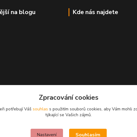
ější na blogu
Kde nás najdete
Zpracování cookies
eři potřebují Váš
souhlas
s použitím souborů cookies, aby Vám mohli z
týkající se Vašich zájmů.
Souhlasím
Nastavení