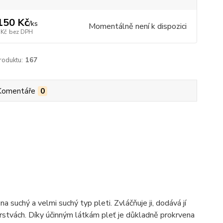
150 Kč
/
ks
Momentálně není k dispozici
 Kč
bez DPH
roduktu:
167
Komentáře
0
uchý a velmi suchý typ pleti. Zvláčňuje ji, dodává jí
vrstvách. Díky účinným látkám pleť je důkladně prokrvena