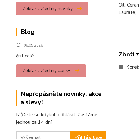
Oil, Cera
Zobrazit všechny novinky
Laurate, 
Blog
06.05.2026
Zboží 
číst celé
Korej
Zobrazit všechny články
Nepropásněte novinky, akce
a slevy!
Můžete se kdykoli odhlásit. Zasíláme
jednou za 14 dní.
Přihlásit se