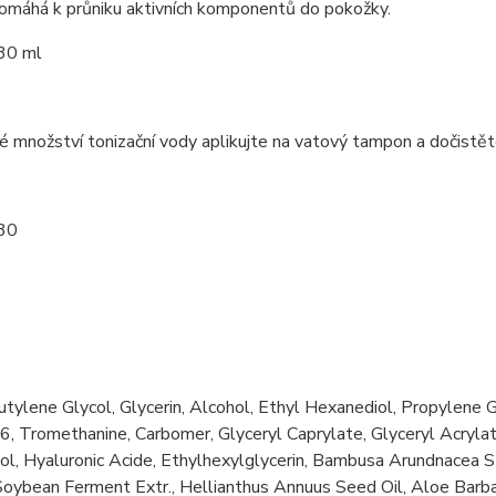
pomáhá k průniku aktivních komponentů do pokožky.
30 ml
 množství tonizační vody aplikujte na vatový tampon a dočistěte 
30
utylene Glycol, Glycerin, Alcohol, Ethyl Hexanediol, Propylen
, Tromethanine, Carbomer, Glyceryl Caprylate, Glyceryl Acrylat
ol, Hyaluronic Acide, Ethylhexylglycerin, Bambusa Arundnacea S
Soybean Ferment Extr., Hellianthus Annuus Seed Oil, Aloe Barba