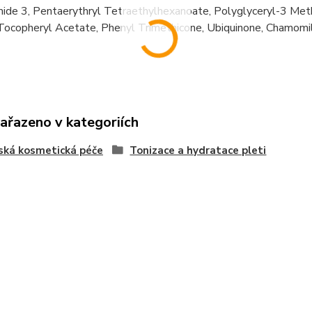
mide 3, Pentaerythryl Tetraethylhexanoate, Polyglyceryl-3 Met
Tocopheryl Acetate, Phenyl Trimethicone, Ubiquinone, Chamomil
zařazeno v kategoriích
ská kosmetická péče
Tonizace a hydratace pleti